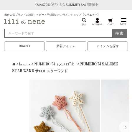
《MAX70%OFF》BIG SUMMER SALE開催中
海外人気ブランドの雑貨・ベビー・子供服のオンラインショップ【リリエネネ】
MENU
探す
MY PAGE
CART
検索
BRAND
新着アイテム
アイテムを探す
>
brands
>
NUMERO 74（ヌメロ74）
> NUMERO 74 SALOME
STAR WAND サロメ スターワンド