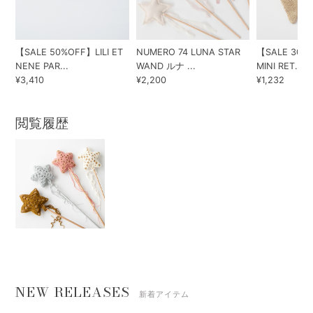
【SALE 50%OFF】LILI ET
NUMERO 74 LUNA STAR
【SALE 30%O
NENE PAR...
WAND ルナ ...
MINI RET...
¥3,410
¥2,200
¥1,232
閲覧履歴
NEW RELEASES
新着アイテム