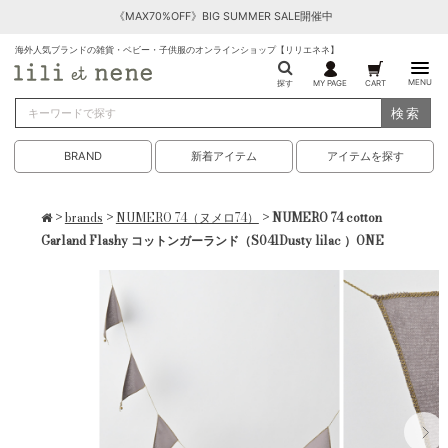
《MAX70%OFF》BIG SUMMER SALE開催中
海外人気ブランドの雑貨・ベビー・子供服のオンラインショップ【リリエネネ】
MENU
探す
MY PAGE
CART
検索
BRAND
新着アイテム
アイテムを探す
>
brands
>
NUMERO 74（ヌメロ74）
> NUMERO 74 cotton
Garland Flashy コットンガーランド（S041Dusty lilac ）ONE