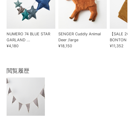
NUMERO 74 BLUE STAR
SENGER Cuddly Animal
【SALE 20%
GARLAND ...
Deer /large
BONTON BAB
¥4,180
¥18,150
¥11,352
閲覧履歴