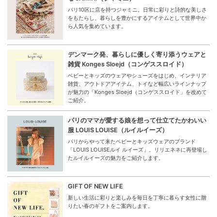
パリ10区に店を持つジャミニ。日常に彩りと詩的な美しさ
をもたらし、暮らしを豊かにするアイテムとして世界中か
ら人気を集めています。
デンマーク発、暮らしに優しく寄り添うウェアと
雑貨 Konges Sloejd（コンゲススロイド）
ベビーとキッズのウェアやシューズをはじめ、インテリア
雑貨、アウトドアアイテム、トイなど幅広いラインナップ
が魅力の「Konges Sloejd（コンゲススロイド」を改めて
ご紹介。
パリのママが愛する娘を想って仕立てたかわいい
服 LOUIS LOUISE（ルイルイーズ）
パリからやって来たベビーとキッズウェアのブランド
「LOUIS LOUISEルイ ルイーズ」。リリエネネに再登場し
たルイルイーズの魅力をご紹介します。
GIFT OF NEW LIFE
新しい生活に彩りと楽しみを毎日を丁寧に暮らす女性に贈
りたい春のギフトをご案内します。