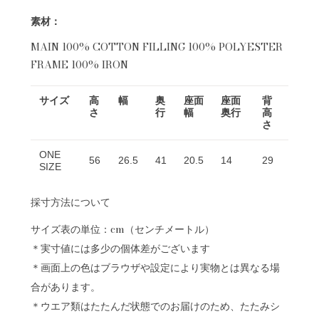
素材：
MAIN 100% COTTON FILLING 100% POLYESTER
FRAME 100% IRON
サイズ
高
幅
奥
座面
座面
背
さ
行
幅
奥行
高
さ
ONE
56
26.5
41
20.5
14
29
SIZE
採寸方法について
サイズ表の単位：cm（センチメートル）
＊実寸値には多少の個体差がございます
＊画面上の色はブラウザや設定により実物とは異なる場
合があります。
＊ウエア類はたたんだ状態でのお届けのため、たたみシ