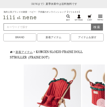
《8/16まで》夏季休業中は送料無料です
海外人気ブランドの雑貨・ベビー・子供服のオンラインショップ【リリエネネ】
MENU
探す
MY PAGE
CART
検索
BRAND
新着アイテム
アイテムを探す
>
新着アイテム
> KONGES SLOEJD FRAISE DOLL
STROLLER（FRAISE DOT）