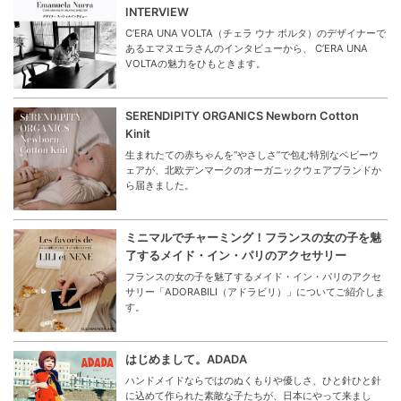
INTERVIEW
C’ERA UNA VOLTA（チェラ ウナ ボルタ）のデザイナーで
あるエマヌエラさんのインタビューから、 C’ERA UNA
VOLTAの魅力をひもときます。
SERENDIPITY ORGANICS Newborn Cotton
Kinit
生まれたての赤ちゃんを“やさしさ”で包む特別なベビーウ
ェアが、北欧デンマークのオーガニックウェアブランドか
ら届きました。
ミニマルでチャーミング！フランスの女の子を魅
了するメイド・イン・パリのアクセサリー
フランスの女の子を魅了するメイド・イン・パリのアクセ
サリー「ADORABILI（アドラビリ）」についてご紹介しま
す。
はじめまして。ADADA
ハンドメイドならではのぬくもりや優しさ、ひと針ひと針
に込めて作られた素敵な子たちが、日本にやって来まし