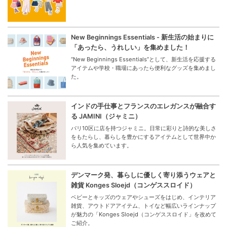
New Beginnings Essentials - 新生活の始まりに
「あったら、うれしい」を集めました！
“New Beginnings Essentials”として、新生活を応援する
アイテムや学校・職場にあったら便利なグッズを集めまし
た。
インドの手仕事とフランスのエレガンスが融合す
る JAMINI（ジャミニ）
パリ10区に店を持つジャミニ。日常に彩りと詩的な美しさ
をもたらし、暮らしを豊かにするアイテムとして世界中か
ら人気を集めています。
デンマーク発、暮らしに優しく寄り添うウェアと
雑貨 Konges Sloejd（コンゲススロイド）
ベビーとキッズのウェアやシューズをはじめ、インテリア
雑貨、アウトドアアイテム、トイなど幅広いラインナップ
が魅力の「Konges Sloejd（コンゲススロイド」を改めて
ご紹介。