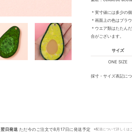
＊実寸値には多少の個
＊画面上の色はブラウ
＊ウエア類はたたんだ
合がございます。
サイズ
ONE SIZE
採寸・サイズ表記につ
・翌日発送
ただ今のご注文で
8月17日
に発送予定
※配送について詳しくは