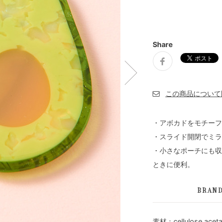
Share
・アボカドをモチーフ
・スライド開閉でミラ
・小さなポーチにも収
ときに便利。
BRAN
素材：cellulose aceta