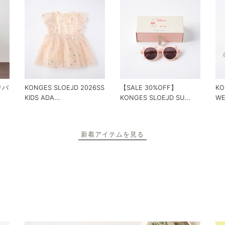
 リバ
KONGES SLOEJD 2026SS
【SALE 30%OFF】
KO
KIDS ADA...
KONGES SLOEJD SU...
WE
新着アイテムを見る