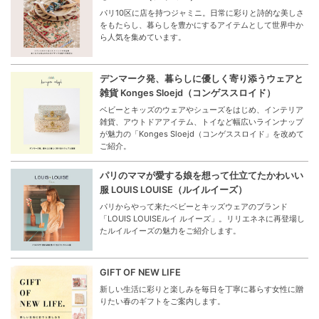
パリ10区に店を持つジャミニ。日常に彩りと詩的な美しさ
をもたらし、暮らしを豊かにするアイテムとして世界中か
ら人気を集めています。
デンマーク発、暮らしに優しく寄り添うウェアと
雑貨 Konges Sloejd（コンゲススロイド）
ベビーとキッズのウェアやシューズをはじめ、インテリア
雑貨、アウトドアアイテム、トイなど幅広いラインナップ
が魅力の「Konges Sloejd（コンゲススロイド」を改めて
ご紹介。
パリのママが愛する娘を想って仕立てたかわいい
服 LOUIS LOUISE（ルイルイーズ）
パリからやって来たベビーとキッズウェアのブランド
「LOUIS LOUISEルイ ルイーズ」。リリエネネに再登場し
たルイルイーズの魅力をご紹介します。
GIFT OF NEW LIFE
新しい生活に彩りと楽しみを毎日を丁寧に暮らす女性に贈
りたい春のギフトをご案内します。