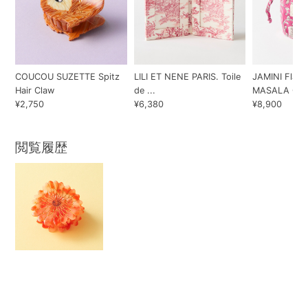
COUCOU SUZETTE Spitz
LILI ET NENE PARIS. Toile
JAMINI Flair 
Hair Claw
de ...
MASALA CH..
¥2,750
¥6,380
¥8,900
閲覧履歴