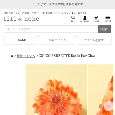
《8/16まで》夏季休業中は送料無料です
海外人気ブランドの雑貨・ベビー・子供服のオンラインショップ【リリエネネ】
MENU
探す
MY PAGE
CART
検索
BRAND
新着アイテム
アイテムを探す
>
新着アイテム
> COUCOU SUZETTE Dahlia Hair Claw