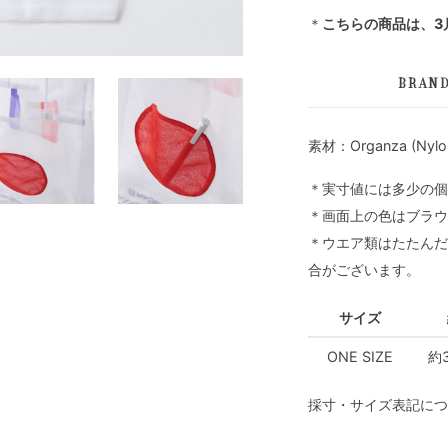
＊
こちらの商品は、3
BRAN
素材：Organza (Nylon
＊実寸値には多少の個
＊画面上の色はブラウ
＊ウエア類はたたんだ
合がございます。
サイズ
ONE SIZE
約
採寸・サイズ表記につ