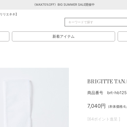
《MAX70%OFF》BIG SUMMER SALE開催中
リリエネネ】
新着アイテム
BRIGITTE TAN
商品番号 brt-hb125
7,040円
(本体価格:6,
[64ポイント進呈 ]