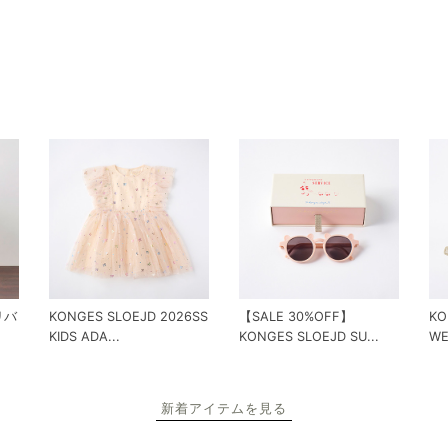
 リバ
KONGES SLOEJD 2026SS
【SALE 30%OFF】
KO
KIDS ADA...
KONGES SLOEJD SU...
WE
新着アイテムを見る