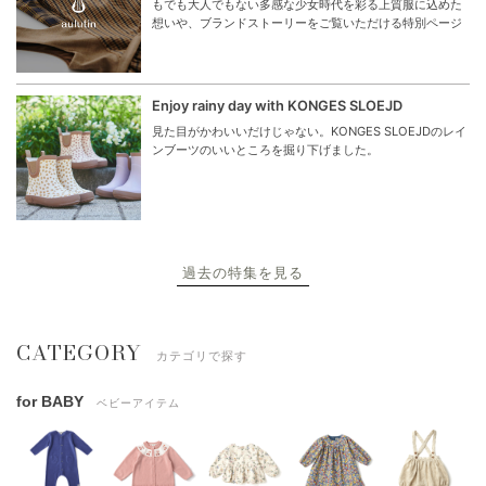
もでも大人でもない多感な少女時代を彩る上質服に込めた
想いや、ブランドストーリーをご覧いただける特別ページ
Enjoy rainy day with KONGES SLOEJD
見た目がかわいいだけじゃない。KONGES SLOEJDのレイ
ンブーツのいいところを掘り下げました。
過去の特集を見る
CATEGORY
カテゴリで探す
for BABY
ベビーアイテム