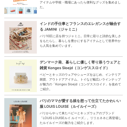
アイテムや学校・職場にあったら便利なグッズを集めまし
た。
インドの手仕事とフランスのエレガンスが融合す
る JAMINI（ジャミニ）
パリ10区に店を持つジャミニ。日常に彩りと詩的な美しさ
をもたらし、暮らしを豊かにするアイテムとして世界中か
ら人気を集めています。
デンマーク発、暮らしに優しく寄り添うウェアと
雑貨 Konges Sloejd（コンゲススロイド）
ベビーとキッズのウェアやシューズをはじめ、インテリア
雑貨、アウトドアアイテム、トイなど幅広いラインナップ
が魅力の「Konges Sloejd（コンゲススロイド」を改めて
ご紹介。
パリのママが愛する娘を想って仕立てたかわいい
服 LOUIS LOUISE（ルイルイーズ）
パリからやって来たベビーとキッズウェアのブランド
「LOUIS LOUISEルイ ルイーズ」。リリエネネに再登場し
たルイルイーズの魅力をご紹介します。