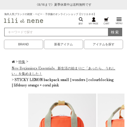
《8/16まで》夏季休業中は送料無料です
海外人気ブランドの雑貨・ベビー・子供服のオンラインショップ【リリエネネ】
MENU
探す
MY PAGE
CART
検索
BRAND
新着アイテム
アイテムを探す
>
特集
>
New Beginnings Essentials - 新生活の始まりに「あったら、うれし
い」を集めました！
> STICKY LEMON backpack small | wonders | colourblocking
| lifebuoy orange + coral pink