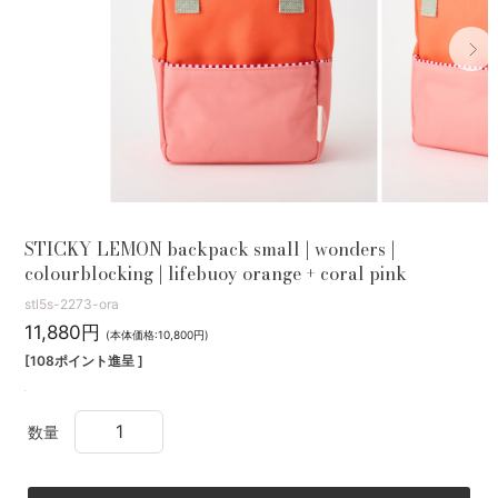
STICKY LEMON backpack small | wonders |
colourblocking | lifebuoy orange + coral pink
stl5s-2273-ora
11,880円
(本体価格:10,800円)
[108ポイント進呈 ]
数量