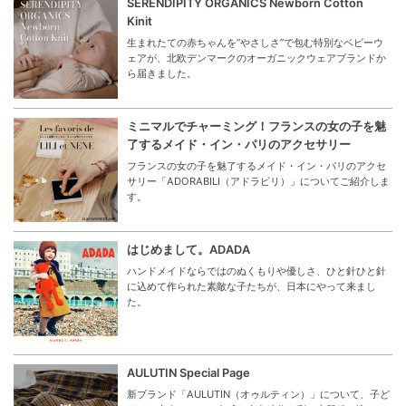
SERENDIPITY ORGANICS Newborn Cotton
Kinit
生まれたての赤ちゃんを“やさしさ”で包む特別なベビーウ
ェアが、北欧デンマークのオーガニックウェアブランドか
ら届きました。
ミニマルでチャーミング！フランスの女の子を魅
了するメイド・イン・パリのアクセサリー
フランスの女の子を魅了するメイド・イン・パリのアクセ
サリー「ADORABILI（アドラビリ）」についてご紹介しま
す。
はじめまして。ADADA
ハンドメイドならではのぬくもりや優しさ、ひと針ひと針
に込めて作られた素敵な子たちが、日本にやって来まし
た。
AULUTIN Special Page
新ブランド「AULUTIN（オゥルティン）」について、子ど