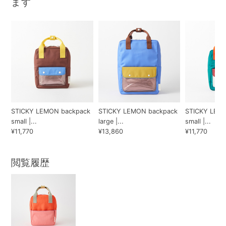
ます
STICKY LEMON backpack
STICKY LEMON backpack
STICKY LEM
small |...
large |...
small |...
¥11,770
¥13,860
¥11,770
閲覧履歴