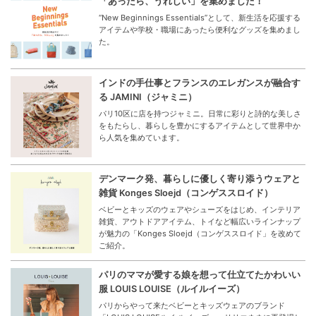
「あったら、うれしい」を集めました！
“New Beginnings Essentials”として、新生活を応援する
アイテムや学校・職場にあったら便利なグッズを集めまし
た。
インドの手仕事とフランスのエレガンスが融合す
る JAMINI（ジャミニ）
パリ10区に店を持つジャミニ。日常に彩りと詩的な美しさ
をもたらし、暮らしを豊かにするアイテムとして世界中か
ら人気を集めています。
デンマーク発、暮らしに優しく寄り添うウェアと
雑貨 Konges Sloejd（コンゲススロイド）
ベビーとキッズのウェアやシューズをはじめ、インテリア
雑貨、アウトドアアイテム、トイなど幅広いラインナップ
が魅力の「Konges Sloejd（コンゲススロイド」を改めて
ご紹介。
パリのママが愛する娘を想って仕立てたかわいい
服 LOUIS LOUISE（ルイルイーズ）
パリからやって来たベビーとキッズウェアのブランド