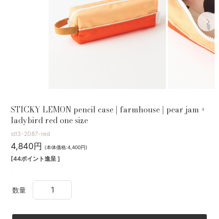
STICKY LEMON pencil case | farmhouse | pear jam +
ladybird red one size
stl3-2087-red
4,840円
(本体価格:4,400円)
[44ポイント進呈 ]
数量