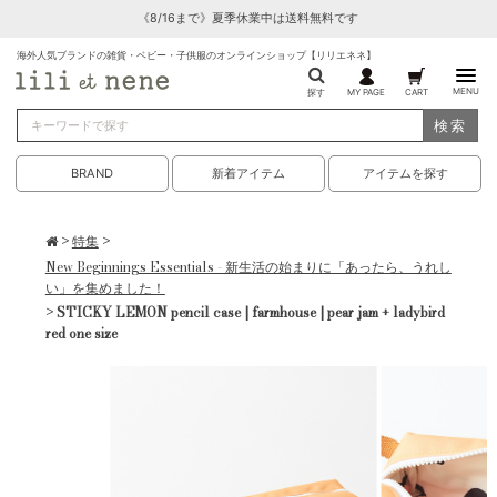
《8/16まで》夏季休業中は送料無料です
海外人気ブランドの雑貨・ベビー・子供服のオンラインショップ【リリエネネ】
MENU
探す
MY PAGE
CART
検索
BRAND
新着アイテム
アイテムを探す
>
特集
>
New Beginnings Essentials - 新生活の始まりに「あったら、うれし
い」を集めました！
> STICKY LEMON pencil case | farmhouse | pear jam + ladybird
red one size