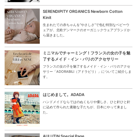
SERENDIPITY ORGANICS Newborn Cotton
Kinit
生まれたての赤ちゃんを“やさしさ”で包む特別なベビーウ
ェアが、北欧デンマークのオーガニックウェアブランドか
ら届きました。
ミニマルでチャーミング！フランスの女の子を魅
了するメイド・イン・パリのアクセサリー
フランスの女の子を魅了するメイド・イン・パリのアクセ
サリー「ADORABILI（アドラビリ）」についてご紹介しま
す。
はじめまして。ADADA
ハンドメイドならではのぬくもりや優しさ、ひと針ひと針
に込めて作られた素敵な子たちが、日本にやって来まし
た。
AULUTIN Special Page