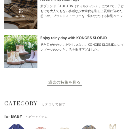
新ブランド「AULUTIN（オゥルティン）」について、子ど
もでも大人でもない多感な少女時代を彩る上質服に込めた
想いや、ブランドストーリーをご覧いただける特別ページ
Enjoy rainy day with KONGES SLOEJD
見た目がかわいいだけじゃない。KONGES SLOEJDのレイ
ンブーツのいいところを掘り下げました。
過去の特集を見る
CATEGORY
カテゴリで探す
for BABY
ベビーアイテム