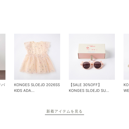
 リバ
KONGES SLOEJD 2026SS
【SALE 30%OFF】
KO
KIDS ADA...
KONGES SLOEJD SU...
WE
新着アイテムを見る