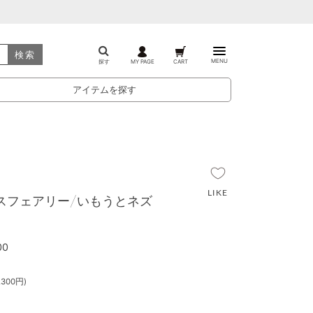
検索
MENU
探す
MY PAGE
CART
アイテムを探す
ースフェアリー/いもうとネズ
00
300円)