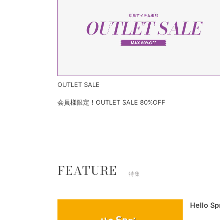
OUTLET SALE
会員様限定！OUTLET SALE 80%OFF
FEATURE
特集
Hello S