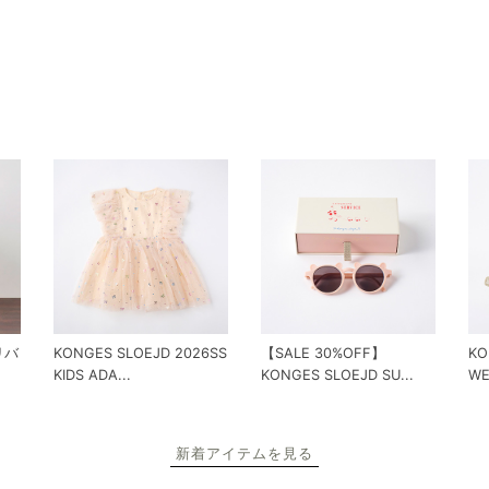
 リバ
KONGES SLOEJD 2026SS
【SALE 30%OFF】
KO
KIDS ADA...
KONGES SLOEJD SU...
WE
新着アイテムを見る