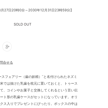
3月27日20時0分
～
2030年12月31日23時59分
】
SOLD OUT
ースフェアリー（歯の妖精）”と名付けられたネズミ
米では抜けた乳歯を枕元に置いておくと、トゥース
て、コインやお菓子と交換してくれるという言い伝
ート形の乳歯ケースがセットになっています。オリ
クス入りでプレゼントにぴったり。ボックスの中は