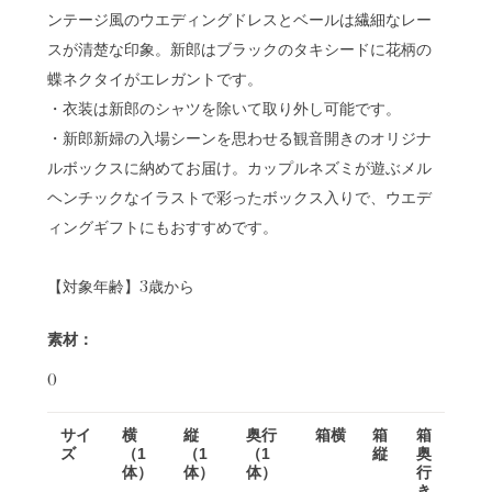
ンテージ風のウエディングドレスとベールは繊細なレー
スが清楚な印象。新郎はブラックのタキシードに花柄の
蝶ネクタイがエレガントです。
・衣装は新郎のシャツを除いて取り外し可能です。
・新郎新婦の入場シーンを思わせる観音開きのオリジナ
ルボックスに納めてお届け。カップルネズミが遊ぶメル
ヘンチックなイラストで彩ったボックス入りで、ウエデ
ィングギフトにもおすすめです。
【対象年齢】3歳から
素材：
0
サイ
横
縦
奥行
箱横
箱
箱
ズ
（1
（1
（1
縦
奥
体）
体）
体）
行
き