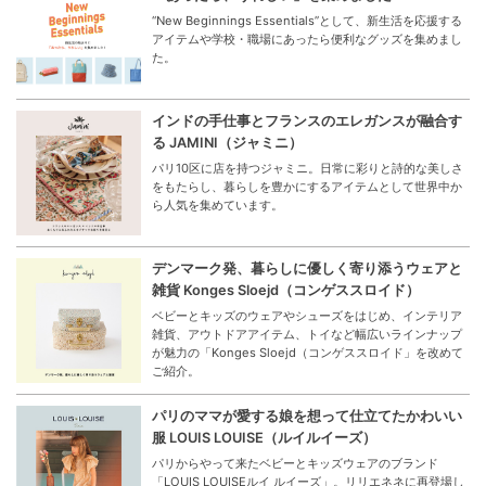
“New Beginnings Essentials”として、新生活を応援する
アイテムや学校・職場にあったら便利なグッズを集めまし
た。
インドの手仕事とフランスのエレガンスが融合す
る JAMINI（ジャミニ）
パリ10区に店を持つジャミニ。日常に彩りと詩的な美しさ
をもたらし、暮らしを豊かにするアイテムとして世界中か
ら人気を集めています。
デンマーク発、暮らしに優しく寄り添うウェアと
雑貨 Konges Sloejd（コンゲススロイド）
ベビーとキッズのウェアやシューズをはじめ、インテリア
雑貨、アウトドアアイテム、トイなど幅広いラインナップ
が魅力の「Konges Sloejd（コンゲススロイド」を改めて
ご紹介。
パリのママが愛する娘を想って仕立てたかわいい
服 LOUIS LOUISE（ルイルイーズ）
パリからやって来たベビーとキッズウェアのブランド
「LOUIS LOUISEルイ ルイーズ」。リリエネネに再登場し