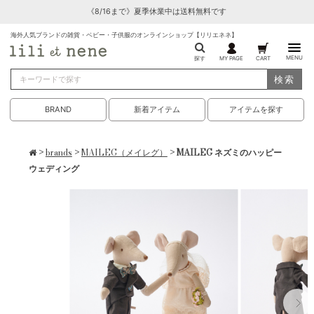
《8/16まで》夏季休業中は送料無料です
海外人気ブランドの雑貨・ベビー・子供服のオンラインショップ【リリエネネ】
MENU
探す
MY PAGE
CART
検索
BRAND
新着アイテム
アイテムを探す
>
brands
>
MAILEG（メイレグ）
> MAILEG ネズミのハッピー
ウェディング