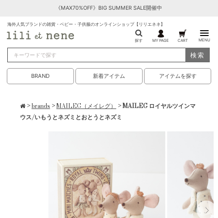
《MAX70%OFF》BIG SUMMER SALE開催中
海外人気ブランドの雑貨・ベビー・子供服のオンラインショップ【リリエネネ】
MENU
探す
MY PAGE
CART
検索
BRAND
新着アイテム
アイテムを探す
>
brands
>
MAILEG（メイレグ）
> MAILEG ロイヤルツインマ
ウス/いもうとネズミとおとうとネズミ