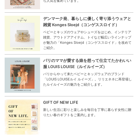
ら人気を集めています。
デンマーク発、暮らしに優しく寄り添うウェアと
雑貨 Konges Sloejd（コンゲススロイド）
ベビーとキッズのウェアやシューズをはじめ、インテリア
雑貨、アウトドアアイテム、トイなど幅広いラインナップ
が魅力の「Konges Sloejd（コンゲススロイド」を改めて
ご紹介。
パリのママが愛する娘を想って仕立てたかわいい
服 LOUIS LOUISE（ルイルイーズ）
パリからやって来たベビーとキッズウェアのブランド
「LOUIS LOUISEルイ ルイーズ」。リリエネネに再登場し
たルイルイーズの魅力をご紹介します。
GIFT OF NEW LIFE
新しい生活に彩りと楽しみを毎日を丁寧に暮らす女性に贈
りたい春のギフトをご案内します。