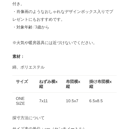
付き。
・肖像画のようなおしゃれなデザインボックス入りでプ
レゼントにもおすすめです。
・対象年齢/3歳から
※火気や暖房器具には近づけないでください。
素材：
綿、ポリエステル
サイズ
ねずみ横x
布団横x
掛け布団横x
縦
縦
縦
ONE
7x11
10.5x7
6.5x8.5
SIZE
採寸方法について
サイズ表の単位：cm（センチメートル）