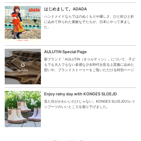
はじめまして。ADADA
ハンドメイドならではのぬくもりや優しさ、ひと針ひと針
に込めて作られた素敵な子たちが、日本にやって来まし
た。
AULUTIN Special Page
新ブランド「AULUTIN（オゥルティン）」について、子ど
もでも大人でもない多感な少女時代を彩る上質服に込めた
想いや、ブランドストーリーをご覧いただける特別ページ
Enjoy rainy day with KONGES SLOEJD
見た目がかわいいだけじゃない。KONGES SLOEJDのレイ
ンブーツのいいところを掘り下げました。