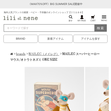
《MAX70%OFF》BIG SUMMER SALE開催中
海外人気ブランドの雑貨・ベビー・子供服のオンラインショップ【リリエネネ】
MENU
探す
MY PAGE
CART
検索
BRAND
新着アイテム
アイテムを探す
>
brands
>
MAILEG（メイレグ）
> MAILEG スーパーヒーロー
マウス/オトウトネズミ ONE SIZE