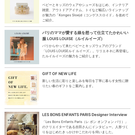
ベビーとキッズのウェアやシューズをはじめ、インテリア
雑貨、アウトドアアイテム、トイなど幅広いラインナップ
が魅力の「Konges Sloejd（コンゲススロイド」を改めて
ご紹介。
パリのママが愛する娘を想って仕立てたかわいい
服 LOUIS LOUISE（ルイルイーズ）
パリからやって来たベビーとキッズウェアのブランド
「LOUIS LOUISEルイ ルイーズ」。リリエネネに再登場し
たルイルイーズの魅力をご紹介します。
GIFT OF NEW LIFE
新しい生活に彩りと楽しみを毎日を丁寧に暮らす女性に贈
りたい春のギフトをご案内します。
LES BONS ENFANTS PARIS Designer Interview
「Les Bons Enfants Paris（レ ボン オンフォン パリ）」
のクリエイターである吉田さんにインタビュー。人形づく
りをはじめたきっかけやこだわりを伺いました。