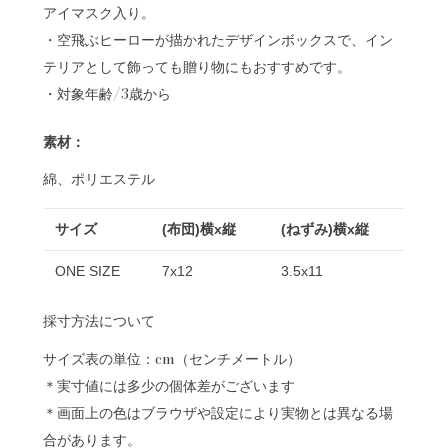
アイマスク入り。
・空飛ぶヒーローが描かれたデザインボックスで、イン
テリアとして飾っても贈り物にもおすすめです。
・対象年齢/3歳から
素材：
綿、ポリエステル
サイズ
(布団)横x縦
(ねずみ)横x縦
ONE SIZE
7x12
3.5x11
採寸方法について
サイズ表の単位：cm（センチメートル）
＊実寸値には多少の個体差がございます
＊画面上の色はブラウザや設定により実物とは異なる場
合があります。