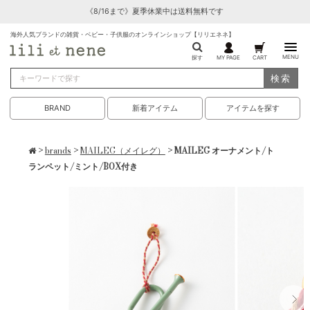
《8/16まで》夏季休業中は送料無料です
海外人気ブランドの雑貨・ベビー・子供服のオンラインショップ【リリエネネ】
MENU
探す
MY PAGE
CART
検索
BRAND
新着アイテム
アイテムを探す
>
brands
>
MAILEG（メイレグ）
> MAILEG オーナメント/ト
ランペット/ミント/BOX付き