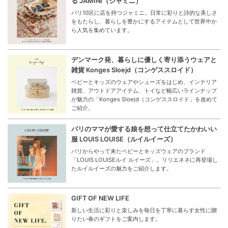
る JAMINI（ジャミニ）
パリ10区に店を持つジャミニ。日常に彩りと詩的な美しさ
をもたらし、暮らしを豊かにするアイテムとして世界中か
ら人気を集めています。
デンマーク発、暮らしに優しく寄り添うウェアと
雑貨 Konges Sloejd（コンゲススロイド）
ベビーとキッズのウェアやシューズをはじめ、インテリア
雑貨、アウトドアアイテム、トイなど幅広いラインナップ
が魅力の「Konges Sloejd（コンゲススロイド」を改めて
ご紹介。
パリのママが愛する娘を想って仕立てたかわいい
服 LOUIS LOUISE（ルイルイーズ）
パリからやって来たベビーとキッズウェアのブランド
「LOUIS LOUISEルイ ルイーズ」。リリエネネに再登場し
たルイルイーズの魅力をご紹介します。
GIFT OF NEW LIFE
新しい生活に彩りと楽しみを毎日を丁寧に暮らす女性に贈
りたい春のギフトをご案内します。