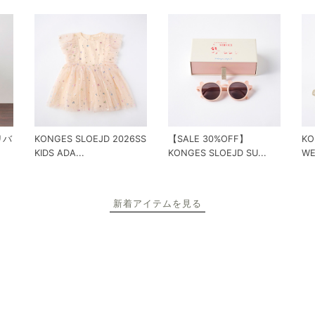
 リバ
KONGES SLOEJD 2026SS
【SALE 30%OFF】
KO
KIDS ADA...
KONGES SLOEJD SU...
WE
新着アイテムを見る