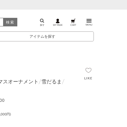
検索
MENU
探す
MY PAGE
CART
アイテムを探す
スマスオーナメント/雪だるま/
00
000円)