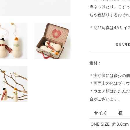
※ぶつけたり、こすっ
ちや色移りするおそれ
＊商品写真は4Aサイ
BRAN
素材：
＊実寸値には多少の個
＊画面上の色はブラウ
＊ウエア類はたたんだ
合がございます。
サイズ
横
ONE SIZE
約3.8cm