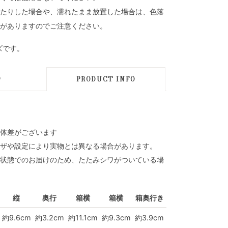
たりした場合や、濡れたまま放置した場合は、色落
がありますのでご注意ください。
ズです。
D
PRODUCT INFO
体差がございます
ザや設定により実物とは異なる場合があります。
状態でのお届けのため、たたみシワがついている場
縦
奥行
箱横
箱横
箱奥行き
約9.6cm
約3.2cm
約11.1cm
約9.3cm
約3.9cm