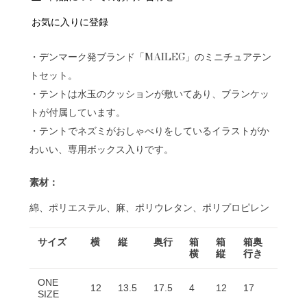
お気に入りに登録
・デンマーク発ブランド「MAILEG」のミニチュアテン
トセット。
・テントは水玉のクッションが敷いてあり、ブランケッ
トが付属しています。
・テントでネズミがおしゃべりをしているイラストがか
わいい、専用ボックス入りです。
素材：
綿、ポリエステル、麻、ポリウレタン、ポリプロピレン
サイズ
横
縦
奥行
箱
箱
箱奥
横
縦
行き
ONE
12
13.5
17.5
4
12
17
SIZE