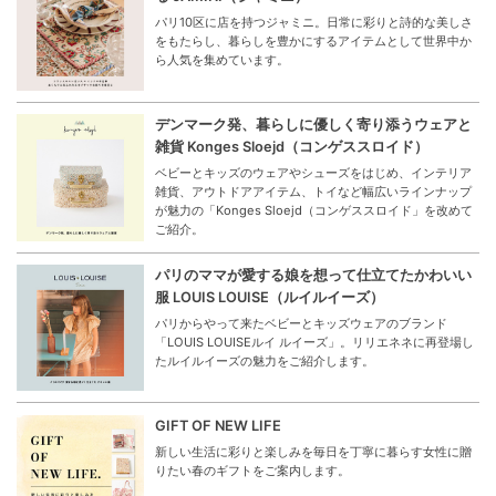
パリ10区に店を持つジャミニ。日常に彩りと詩的な美しさ
をもたらし、暮らしを豊かにするアイテムとして世界中か
ら人気を集めています。
デンマーク発、暮らしに優しく寄り添うウェアと
雑貨 Konges Sloejd（コンゲススロイド）
ベビーとキッズのウェアやシューズをはじめ、インテリア
雑貨、アウトドアアイテム、トイなど幅広いラインナップ
が魅力の「Konges Sloejd（コンゲススロイド」を改めて
ご紹介。
パリのママが愛する娘を想って仕立てたかわいい
服 LOUIS LOUISE（ルイルイーズ）
パリからやって来たベビーとキッズウェアのブランド
「LOUIS LOUISEルイ ルイーズ」。リリエネネに再登場し
たルイルイーズの魅力をご紹介します。
GIFT OF NEW LIFE
新しい生活に彩りと楽しみを毎日を丁寧に暮らす女性に贈
りたい春のギフトをご案内します。