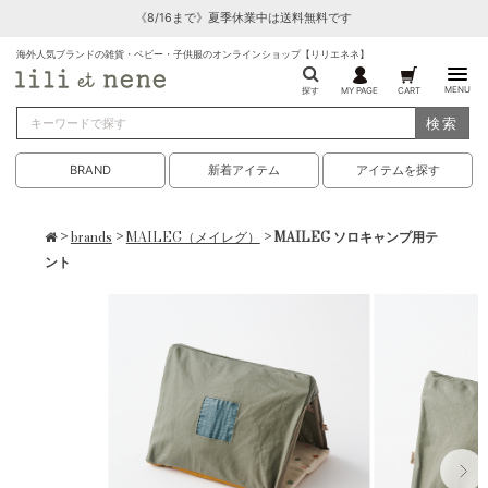
《8/16まで》夏季休業中は送料無料です
海外人気ブランドの雑貨・ベビー・子供服のオンラインショップ【リリエネネ】
MENU
探す
MY PAGE
CART
検索
BRAND
新着アイテム
アイテムを探す
>
brands
>
MAILEG（メイレグ）
> MAILEG ソロキャンプ用テ
ント