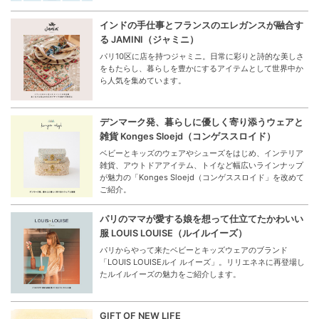
インドの手仕事とフランスのエレガンスが融合す
る JAMINI（ジャミニ）
パリ10区に店を持つジャミニ。日常に彩りと詩的な美しさ
をもたらし、暮らしを豊かにするアイテムとして世界中か
ら人気を集めています。
デンマーク発、暮らしに優しく寄り添うウェアと
雑貨 Konges Sloejd（コンゲススロイド）
ベビーとキッズのウェアやシューズをはじめ、インテリア
雑貨、アウトドアアイテム、トイなど幅広いラインナップ
が魅力の「Konges Sloejd（コンゲススロイド」を改めて
ご紹介。
パリのママが愛する娘を想って仕立てたかわいい
服 LOUIS LOUISE（ルイルイーズ）
パリからやって来たベビーとキッズウェアのブランド
「LOUIS LOUISEルイ ルイーズ」。リリエネネに再登場し
たルイルイーズの魅力をご紹介します。
GIFT OF NEW LIFE