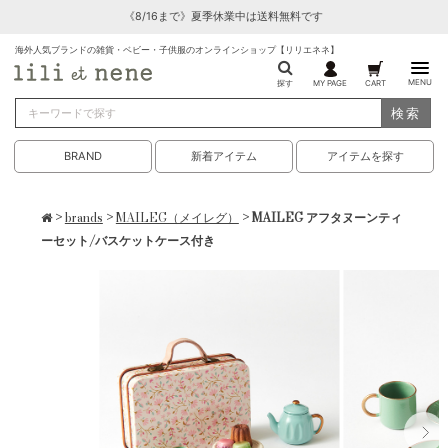
《8/16まで》夏季休業中は送料無料です
海外人気ブランドの雑貨・ベビー・子供服のオンラインショップ【リリエネネ】
MENU
探す
MY PAGE
CART
検索
BRAND
新着アイテム
アイテムを探す
>
brands
>
MAILEG（メイレグ）
> MAILEG アフタヌーンティ
ーセット/バスケットケース付き