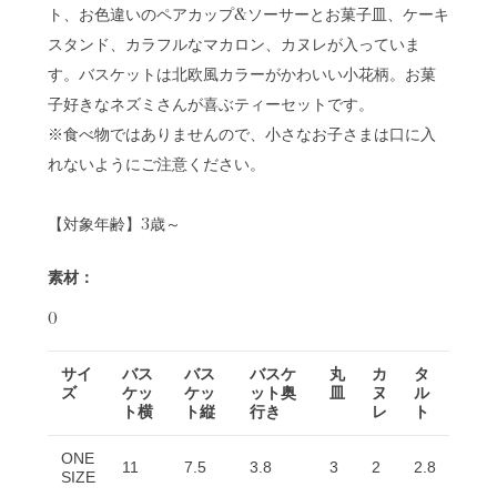
ト、お色違いのペアカップ&ソーサーとお菓子皿、ケーキ
スタンド、カラフルなマカロン、カヌレが入っていま
す。バスケットは北欧風カラーがかわいい小花柄。お菓
子好きなネズミさんが喜ぶティーセットです。
※食べ物ではありませんので、小さなお子さまは口に入
れないようにご注意ください。
【対象年齢】3歳～
素材：
0
サイ
バス
バス
バスケ
丸
カ
タ
ズ
ケッ
ケッ
ット奥
皿
ヌ
ル
ト横
ト縦
行き
レ
ト
ONE
11
7.5
3.8
3
2
2.8
SIZE