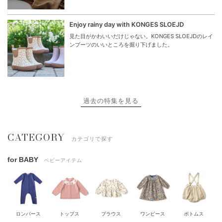
Enjoy rainy day with KONGES SLOEJD
見た目がかわいいだけじゃない。KONGES SLOEJDのレイ
ンブーツのいいところを掘り下げました。
過去の特集を見る
CATEGORY
カテゴリで探す
for BABY
ベビーアイテム
ロンパース
トップス
ブラウス
ワンピース
ボトムス