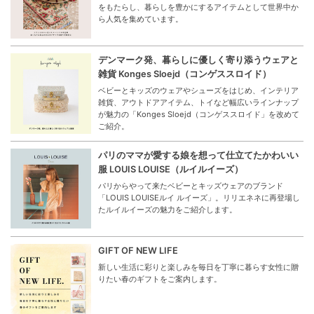
をもたらし、暮らしを豊かにするアイテムとして世界中か
ら人気を集めています。
デンマーク発、暮らしに優しく寄り添うウェアと
雑貨 Konges Sloejd（コンゲススロイド）
ベビーとキッズのウェアやシューズをはじめ、インテリア
雑貨、アウトドアアイテム、トイなど幅広いラインナップ
が魅力の「Konges Sloejd（コンゲススロイド」を改めて
ご紹介。
パリのママが愛する娘を想って仕立てたかわいい
服 LOUIS LOUISE（ルイルイーズ）
パリからやって来たベビーとキッズウェアのブランド
「LOUIS LOUISEルイ ルイーズ」。リリエネネに再登場し
たルイルイーズの魅力をご紹介します。
GIFT OF NEW LIFE
新しい生活に彩りと楽しみを毎日を丁寧に暮らす女性に贈
りたい春のギフトをご案内します。