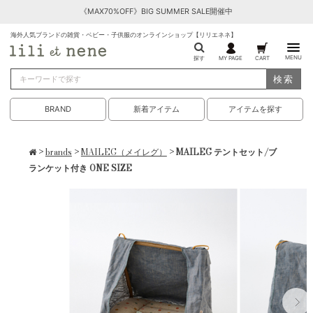
《MAX70%OFF》BIG SUMMER SALE開催中
海外人気ブランドの雑貨・ベビー・子供服のオンラインショップ【リリエネネ】
MENU
探す
MY PAGE
CART
検索
BRAND
新着アイテム
アイテムを探す
>
brands
>
MAILEG（メイレグ）
> MAILEG テントセット/ブ
ランケット付き ONE SIZE