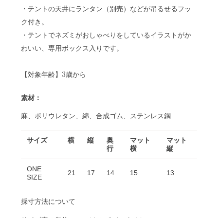
・テントの天井にランタン（別売）などが吊るせるフッ
ク付き。
・テントでネズミがおしゃべりをしているイラストがか
わいい、専用ボックス入りです。
【対象年齢】3歳から
素材：
麻、ポリウレタン、綿、合成ゴム、ステンレス鋼
サイズ
横
縦
奥
マット
マット
行
横
縦
ONE
21
17
14
15
13
SIZE
採寸方法について