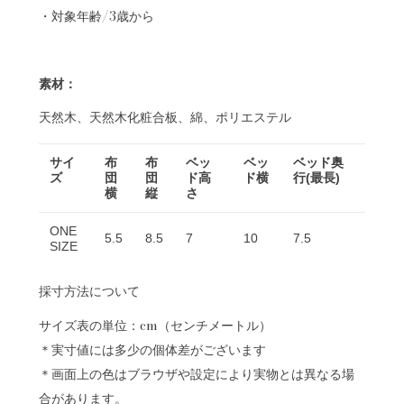
・対象年齢/3歳から
素材：
天然木、天然木化粧合板、綿、ポリエステル
サイ
布
布
ベッ
ベッ
ベッド奥
ズ
団
団
ド高
ド横
行(最長)
横
縦
さ
ONE
5.5
8.5
7
10
7.5
SIZE
採寸方法について
サイズ表の単位：cm（センチメートル）
＊実寸値には多少の個体差がございます
＊画面上の色はブラウザや設定により実物とは異なる場
合があります。