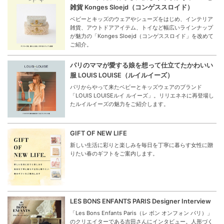
雑貨 Konges Sloejd（コンゲススロイド）
ベビーとキッズのウェアやシューズをはじめ、インテリア
雑貨、アウトドアアイテム、トイなど幅広いラインナップ
が魅力の「Konges Sloejd（コンゲススロイド」を改めて
ご紹介。
パリのママが愛する娘を想って仕立てたかわいい
服 LOUIS LOUISE（ルイルイーズ）
パリからやって来たベビーとキッズウェアのブランド
「LOUIS LOUISEルイ ルイーズ」。リリエネネに再登場し
たルイルイーズの魅力をご紹介します。
GIFT OF NEW LIFE
新しい生活に彩りと楽しみを毎日を丁寧に暮らす女性に贈
りたい春のギフトをご案内します。
LES BONS ENFANTS PARIS Designer Interview
「Les Bons Enfants Paris（レ ボン オンフォン パリ）」
のクリエイターである吉田さんにインタビュー。人形づく