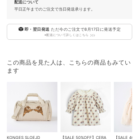
配送について
平日正午までのご注文で当日発送承ります。
即・翌日発送
ただ今のご注文で
8月17日
に発送予定
※配送について詳しくはこちら
この商品を見た人は、こちらの商品もみてい
ます
KONGES SLOEJD
【SALE 50%OFF】CERA
【SALE 40%