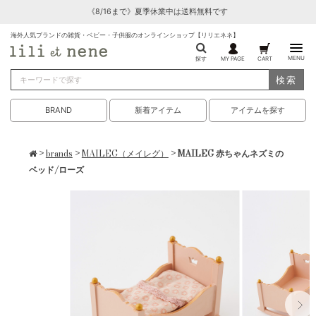
《8/16まで》夏季休業中は送料無料です
海外人気ブランドの雑貨・ベビー・子供服のオンラインショップ【リリエネネ】
MENU
探す
MY PAGE
CART
検索
BRAND
新着アイテム
アイテムを探す
>
brands
>
MAILEG（メイレグ）
> MAILEG 赤ちゃんネズミの
ベッド/ローズ