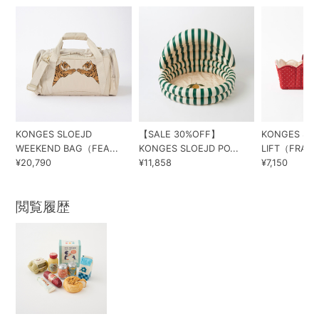
KONGES SLOEJD
【SALE 30%OFF】
KONGES SLO
WEEKEND BAG（FEA...
KONGES SLOEJD PO...
LIFT（FRAIS..
¥20,790
¥11,858
¥7,150
閲覧履歴