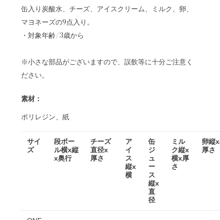
缶入り炭酸水、チーズ、アイスクリーム、ミルク、卵、
マヨネーズの9点入り。
・対象年齢/3歳から
※小さな部品がございますので、誤飲等に十分ご注意く
ださい。
素材：
ポリレジン、紙
サイ
段ボー
チーズ
ア
缶
ミル
卵縦x
ズ
ル横x縦
直径x
イ
ジ
ク縦x
厚さ
x奥行
厚さ
ス
ュ
横x厚
縦x
ー
さ
横
ス
縦x
直
径