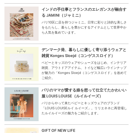
インドの手仕事とフランスのエレガンスが融合す
る JAMINI（ジャミニ）
パリ10区に店を持つジャミニ。日常に彩りと詩的な美しさ
をもたらし、暮らしを豊かにするアイテムとして世界中か
ら人気を集めています。
デンマーク発、暮らしに優しく寄り添うウェアと
雑貨 Konges Sloejd（コンゲススロイド）
ベビーとキッズのウェアやシューズをはじめ、インテリア
雑貨、アウトドアアイテム、トイなど幅広いラインナップ
が魅力の「Konges Sloejd（コンゲススロイド」を改めて
ご紹介。
パリのママが愛する娘を想って仕立てたかわいい
服 LOUIS LOUISE（ルイルイーズ）
パリからやって来たベビーとキッズウェアのブランド
「LOUIS LOUISEルイ ルイーズ」。リリエネネに再登場し
たルイルイーズの魅力をご紹介します。
GIFT OF NEW LIFE