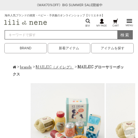
《MAX70%OFF》BIG SUMMER SALE開催中
海外人気ブランドの雑貨・ベビー・子供服のオンラインショップ【リリエネネ】
MENU
探す
MY PAGE
CART
検索
BRAND
新着アイテム
アイテムを探す
>
brands
>
MAILEG（メイレグ）
> MAILEG グローサリーボッ
クス