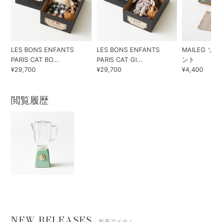
LES BONS ENFANTS
LES BONS ENFANTS
MAILEG 
PARIS CAT BO...
PARIS CAT GI...
ント
¥29,700
¥29,700
¥4,400
閲覧履歴
NEW RELEASES
新着アイテム