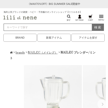
《MAX70%OFF》BIG SUMMER SALE開催中
海外人気ブランドの雑貨・ベビー・子供服のオンラインショップ【リリエネネ】
MENU
探す
MY PAGE
CART
検索
BRAND
新着アイテム
アイテムを探す
>
brands
>
MAILEG（メイレグ）
> MAILEG ブレンダー/ミン
ト