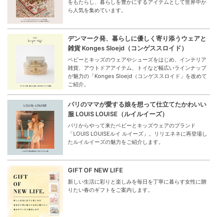
をもたらし、暮らしを豊かにするアイテムとして世界中か
ら人気を集めています。
デンマーク発、暮らしに優しく寄り添うウェアと
雑貨 Konges Sloejd（コンゲススロイド）
ベビーとキッズのウェアやシューズをはじめ、インテリア
雑貨、アウトドアアイテム、トイなど幅広いラインナップ
が魅力の「Konges Sloejd（コンゲススロイド」を改めて
ご紹介。
パリのママが愛する娘を想って仕立てたかわいい
服 LOUIS LOUISE（ルイルイーズ）
パリからやって来たベビーとキッズウェアのブランド
「LOUIS LOUISEルイ ルイーズ」。リリエネネに再登場し
たルイルイーズの魅力をご紹介します。
GIFT OF NEW LIFE
新しい生活に彩りと楽しみを毎日を丁寧に暮らす女性に贈
りたい春のギフトをご案内します。