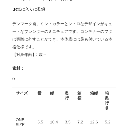
お気に入りに登録
デンマーク発。ミントカラーとレトロなデザインがキュ
ートなブレンダーのミニチュアです。コンテナーのフタ
は実際に外すことができ、本体底には足も付いている本
格仕様です。
【対象年齢】3歳～
素材：
0
サイズ
横
縦
奥
箱
箱縦
箱
行
横
奥
行
き
ONE
5.5
10.4
3.5
7.2
12.6
5.2
SIZE