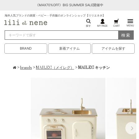
《MAX70%OFF》BIG SUMMER SALE開催中
海外人気ブランドの雑貨・ベビー・子供服のオンラインショップ【リリエネネ】
MENU
探す
MY PAGE
CART
検索
BRAND
新着アイテム
アイテムを探す
>
brands
>
MAILEG（メイレグ）
> MAILEG キッチン