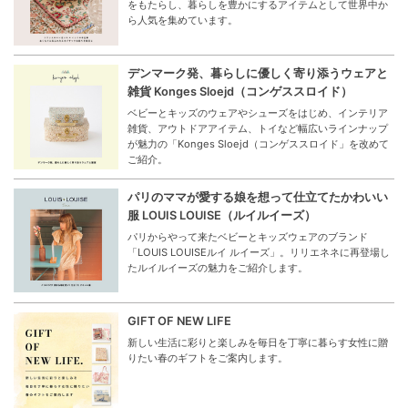
をもたらし、暮らしを豊かにするアイテムとして世界中か
ら人気を集めています。
デンマーク発、暮らしに優しく寄り添うウェアと
雑貨 Konges Sloejd（コンゲススロイド）
ベビーとキッズのウェアやシューズをはじめ、インテリア
雑貨、アウトドアアイテム、トイなど幅広いラインナップ
が魅力の「Konges Sloejd（コンゲススロイド」を改めて
ご紹介。
パリのママが愛する娘を想って仕立てたかわいい
服 LOUIS LOUISE（ルイルイーズ）
パリからやって来たベビーとキッズウェアのブランド
「LOUIS LOUISEルイ ルイーズ」。リリエネネに再登場し
たルイルイーズの魅力をご紹介します。
GIFT OF NEW LIFE
新しい生活に彩りと楽しみを毎日を丁寧に暮らす女性に贈
りたい春のギフトをご案内します。