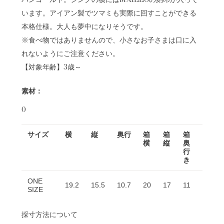
います。アイアン製でツマミも実際に回すことができる
本格仕様。大人も夢中になりそうです。
※食べ物ではありませんので、小さなお子さまは口に入
れないようにご注意ください。
【対象年齢】3歳～
素材：
0
サイズ
横
縦
奥行
箱
箱
箱
横
縦
奥
行
き
ONE
19.2
15.5
10.7
20
17
11
SIZE
採寸方法について