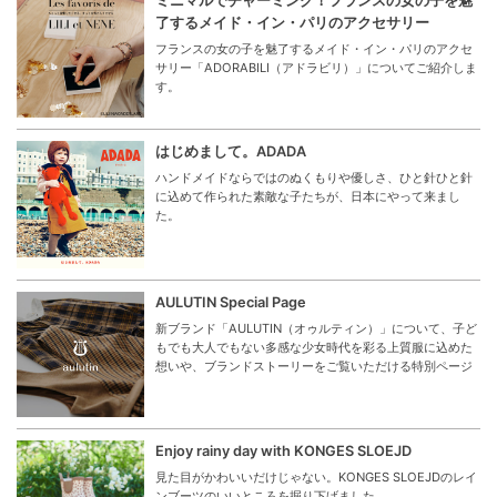
ミニマルでチャーミング！フランスの女の子を魅
了するメイド・イン・パリのアクセサリー
フランスの女の子を魅了するメイド・イン・パリのアクセ
サリー「ADORABILI（アドラビリ）」についてご紹介しま
す。
はじめまして。ADADA
ハンドメイドならではのぬくもりや優しさ、ひと針ひと針
に込めて作られた素敵な子たちが、日本にやって来まし
た。
AULUTIN Special Page
新ブランド「AULUTIN（オゥルティン）」について、子ど
もでも大人でもない多感な少女時代を彩る上質服に込めた
想いや、ブランドストーリーをご覧いただける特別ページ
Enjoy rainy day with KONGES SLOEJD
見た目がかわいいだけじゃない。KONGES SLOEJDのレイ
ンブーツのいいところを掘り下げました。