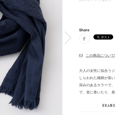
Share
大人の女性に似合うジ
しらわれた織柄が装い
深みのあるカラーで、
で、首に巻いたり、肩
BRAN