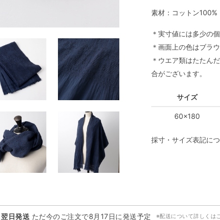
素材：コットン100%
＊実寸値には多少の個
＊画面上の色はブラウ
＊ウエア類はたたんだ
合がございます。
サイズ
60x180
採寸・サイズ表記につ
・翌日発送
ただ今のご注文で
8月17日
に発送予定
※配送について詳しくは