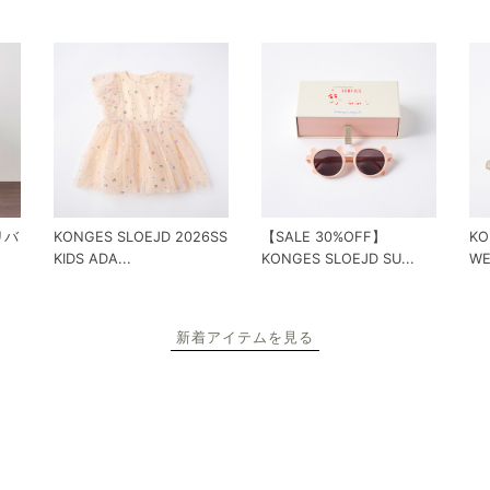
 リバ
KONGES SLOEJD 2026SS
【SALE 30%OFF】
KO
KIDS ADA...
KONGES SLOEJD SU...
WE
新着アイテムを見る