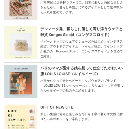
パリ10区に店を持つジャミニ。日常に彩りと詩的な美しさ
をもたらし、暮らしを豊かにするアイテムとして世界中か
ら人気を集めています。
デンマーク発、暮らしに優しく寄り添うウェアと
雑貨 Konges Sloejd（コンゲススロイド）
ベビーとキッズのウェアやシューズをはじめ、インテリア
雑貨、アウトドアアイテム、トイなど幅広いラインナップ
が魅力の「Konges Sloejd（コンゲススロイド」を改めて
ご紹介。
パリのママが愛する娘を想って仕立てたかわいい
服 LOUIS LOUISE（ルイルイーズ）
パリからやって来たベビーとキッズウェアのブランド
「LOUIS LOUISEルイ ルイーズ」。リリエネネに再登場し
たルイルイーズの魅力をご紹介します。
GIFT OF NEW LIFE
新しい生活に彩りと楽しみを毎日を丁寧に暮らす女性に贈
りたい春のギフトをご案内します。