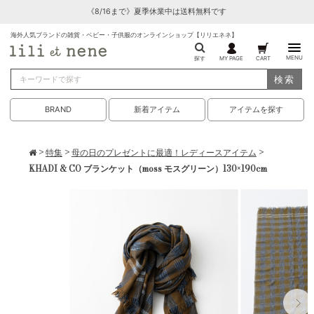
《8/16まで》夏季休業中は送料無料です
海外人気ブランドの雑貨・ベビー・子供服のオンラインショップ【リリエネネ】
MENU
探す
MY PAGE
CART
検索
BRAND
新着アイテム
アイテムを探す
>
特集
>
母の日のプレゼントに最適！レディースアイテム
>
KHADI & CO ブランケット（moss モスグリーン）130×190cm