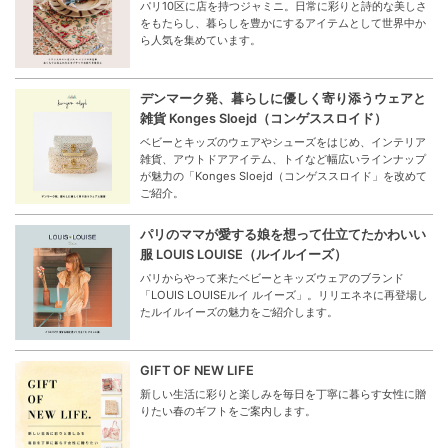
パリ10区に店を持つジャミニ。日常に彩りと詩的な美しさ
をもたらし、暮らしを豊かにするアイテムとして世界中か
ら人気を集めています。
デンマーク発、暮らしに優しく寄り添うウェアと
雑貨 Konges Sloejd（コンゲススロイド）
ベビーとキッズのウェアやシューズをはじめ、インテリア
雑貨、アウトドアアイテム、トイなど幅広いラインナップ
が魅力の「Konges Sloejd（コンゲススロイド」を改めて
ご紹介。
パリのママが愛する娘を想って仕立てたかわいい
服 LOUIS LOUISE（ルイルイーズ）
パリからやって来たベビーとキッズウェアのブランド
「LOUIS LOUISEルイ ルイーズ」。リリエネネに再登場し
たルイルイーズの魅力をご紹介します。
GIFT OF NEW LIFE
新しい生活に彩りと楽しみを毎日を丁寧に暮らす女性に贈
りたい春のギフトをご案内します。