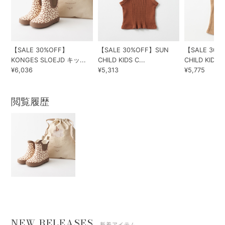
【SALE 30%OFF】
【SALE 30%OFF】SUN
【SALE 30%
KONGES SLOEJD キッ...
CHILD KIDS C...
CHILD KIDS T.
¥6,036
¥5,313
¥5,775
閲覧履歴
NEW RELEASES
新着アイテム