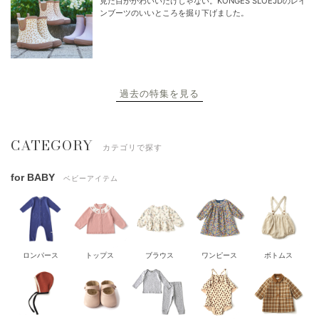
見た目がかわいいだけじゃない。KONGES SLOEJDのレイ
ンブーツのいいところを掘り下げました。
過去の特集を見る
CATEGORY
カテゴリで探す
for BABY
ベビーアイテム
ロンパース
トップス
ブラウス
ワンピース
ボトムス