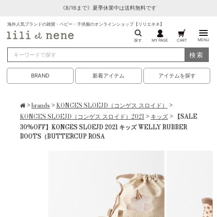
《8/16まで》夏季休業中は送料無料です
海外人気ブランドの雑貨・ベビー・子供服のオンラインショップ【リリエネネ】
MENU
探す
MY PAGE
CART
検索
BRAND
新着アイテム
アイテムを探す
>
brands
>
KONGES SLOEJD（コンゲス スロイド）
>
KONGES SLOEJD（コンゲス スロイド）2021
>
キッズ
> 【SALE
30%OFF】KONGES SLOEJD 2021 キッズ WELLY RUBBER
BOOTS（BUTTERCUP ROSA