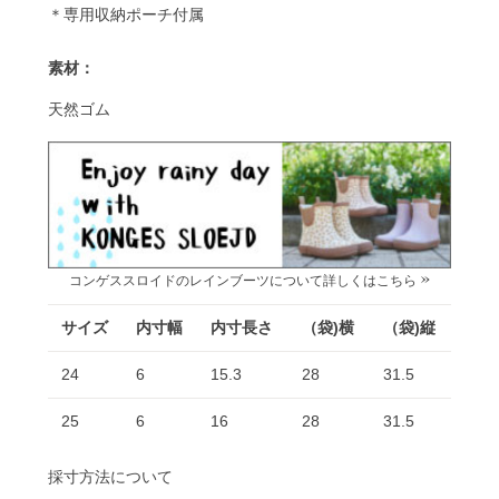
＊専用収納ポーチ付属
素材：
天然ゴム
コンゲススロイドのレインブーツについて詳しくはこちら »
サイズ
内寸幅
内寸長さ
（袋)横
（袋)縦
24
6
15.3
28
31.5
25
6
16
28
31.5
採寸方法について