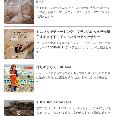
Kinit
生まれたての赤ちゃんを“やさしさ”で包む特別なベビーウ
ェアが、北欧デンマークのオーガニックウェアブランドか
ら届きました。
ミニマルでチャーミング！フランスの女の子を魅
了するメイド・イン・パリのアクセサリー
フランスの女の子を魅了するメイド・イン・パリのアクセ
サリー「ADORABILI（アドラビリ）」についてご紹介しま
す。
はじめまして。ADADA
ハンドメイドならではのぬくもりや優しさ、ひと針ひと針
に込めて作られた素敵な子たちが、日本にやって来まし
た。
AULUTIN Special Page
新ブランド「AULUTIN（オゥルティン）」について、子ど
もでも大人でもない多感な少女時代を彩る上質服に込めた