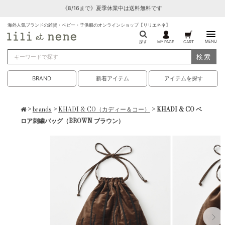
《8/16まで》夏季休業中は送料無料です
海外人気ブランドの雑貨・ベビー・子供服のオンラインショップ【リリエネネ】
MENU
探す
MY PAGE
CART
検索
BRAND
新着アイテム
アイテムを探す
>
brands
>
KHADI & CO（カディー＆コー）
> KHADI & CO ベ
ロア刺繍バッグ（BROWN ブラウン）