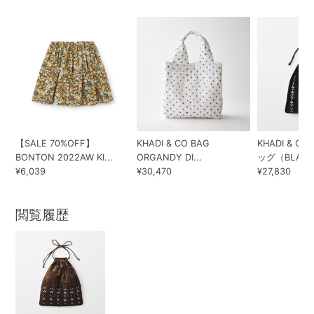
【SALE 70%OFF】
KHADI & CO BAG
KHADI & 
BONTON 2022AW KI...
ORGANDY DI...
ッグ（BLACK.
¥6,039
¥30,470
¥27,830
閲覧履歴