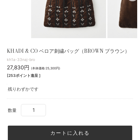
KHADI & CO ベロア刺繍バッグ（BROWN ブラウン）
kh1a-33naj-bro
27,830円
(本体価格:25,300円)
[253ポイント進呈 ]
残りわずかです
数量