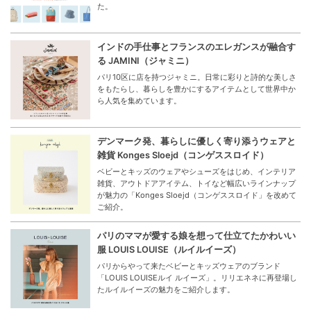
た。
インドの手仕事とフランスのエレガンスが融合す
る JAMINI（ジャミニ）
パリ10区に店を持つジャミニ。日常に彩りと詩的な美しさ
をもたらし、暮らしを豊かにするアイテムとして世界中か
ら人気を集めています。
デンマーク発、暮らしに優しく寄り添うウェアと
雑貨 Konges Sloejd（コンゲススロイド）
ベビーとキッズのウェアやシューズをはじめ、インテリア
雑貨、アウトドアアイテム、トイなど幅広いラインナップ
が魅力の「Konges Sloejd（コンゲススロイド」を改めて
ご紹介。
パリのママが愛する娘を想って仕立てたかわいい
服 LOUIS LOUISE（ルイルイーズ）
パリからやって来たベビーとキッズウェアのブランド
「LOUIS LOUISEルイ ルイーズ」。リリエネネに再登場し
たルイルイーズの魅力をご紹介します。