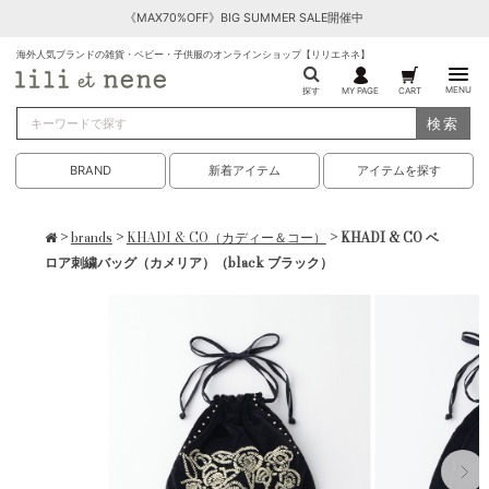
《MAX70%OFF》BIG SUMMER SALE開催中
海外人気ブランドの雑貨・ベビー・子供服のオンラインショップ【リリエネネ】
MENU
探す
MY PAGE
CART
検索
BRAND
新着アイテム
アイテムを探す
>
brands
>
KHADI & CO（カディー＆コー）
> KHADI & CO ベ
ロア刺繍バッグ（カメリア）（black ブラック）