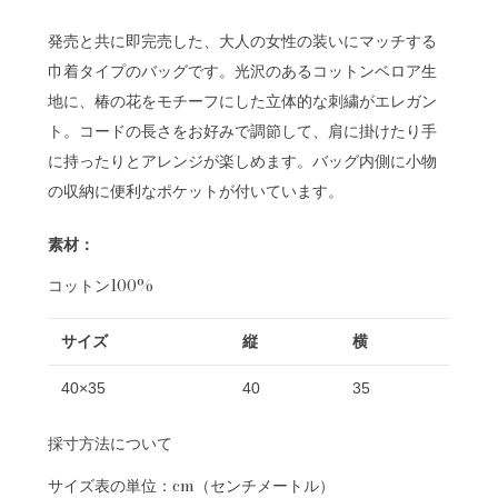
発売と共に即完売した、大人の女性の装いにマッチする
巾着タイプのバッグです。光沢のあるコットンベロア生
地に、椿の花をモチーフにした立体的な刺繍がエレガン
ト。コードの長さをお好みで調節して、肩に掛けたり手
に持ったりとアレンジが楽しめます。バッグ内側に小物
の収納に便利なポケットが付いています。
素材：
コットン100%
サイズ
縦
横
40×35
40
35
採寸方法について
サイズ表の単位：cm（センチメートル）