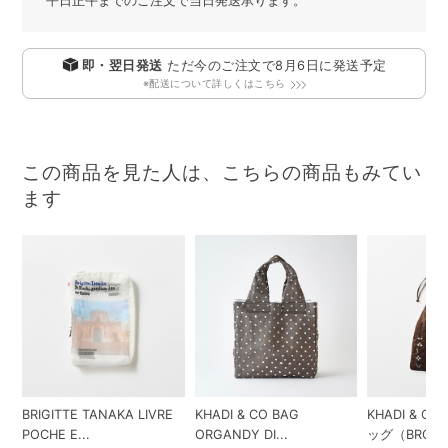
平日正午までのご注文で当日発送承ります。
即・翌日発送
ただ今のご注文で
8月6日
に発送予定
※配送について詳しくはこちら
この商品を見た人は、こちらの商品もみてい
ます
BRIGITTE TANAKA LIVRE
KHADI & CO BAG
KHADI & 
POCHE E...
ORGANDY DI...
ッグ（BROWN.