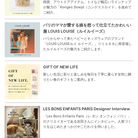
雑貨、アウトドアアイテム、トイなど幅広いラインナップ
が魅力の「Konges Sloejd（コンゲススロイド」を改めて
ご紹介。
パリのママが愛する娘を想って仕立てたかわいい
服 LOUIS LOUISE（ルイルイーズ）
パリからやって来たベビーとキッズウェアのブランド
「LOUIS LOUISEルイ ルイーズ」。リリエネネに再登場し
たルイルイーズの魅力をご紹介します。
GIFT OF NEW LIFE
新しい生活に彩りと楽しみを毎日を丁寧に暮らす女性に贈
りたい春のギフトをご案内します。
LES BONS ENFANTS PARIS Designer Interview
「Les Bons Enfants Paris（レ ボン オンフォン パリ）」
のクリエイターである吉田さんにインタビュー。人形づく
りをはじめたきっかけやこだわりを伺いました。