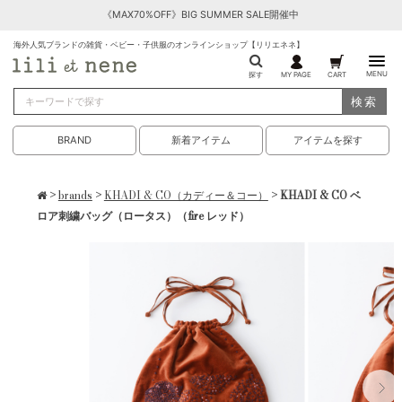
《MAX70%OFF》BIG SUMMER SALE開催中
海外人気ブランドの雑貨・ベビー・子供服のオンラインショップ【リリエネネ】
MENU
探す
MY PAGE
CART
検索
BRAND
新着アイテム
アイテムを探す
>
brands
>
KHADI & CO（カディー＆コー）
> KHADI & CO ベ
ロア刺繍バッグ（ロータス）（fire レッド）