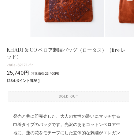
KHADI & CO ベロア刺繍バッグ（ロータス）（fire レ
ッド）
kh0a-62171-fir
25,740円
(本体価格:23,400円)
[234ポイント進呈 ]
SOLD OUT
発売と共に即完売した、大人の女性の装いにマッチする
巾着タイプのバッグです。光沢のあるコットンベロア生
地に、蓮の花をモチーフにした立体的な刺繍がエレガン