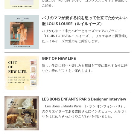
が魅力の「Konges Sloejd（コンゲススロイド」を改めて
ご紹介。
パリのママが愛する娘を想って仕立てたかわいい
服 LOUIS LOUISE（ルイルイーズ）
パリからやって来たベビーとキッズウェアのブランド
「LOUIS LOUISEルイ ルイーズ」。リリエネネに再登場し
たルイルイーズの魅力をご紹介します。
GIFT OF NEW LIFE
新しい生活に彩りと楽しみを毎日を丁寧に暮らす女性に贈
りたい春のギフトをご案内します。
LES BONS ENFANTS PARIS Designer Interview
「Les Bons Enfants Paris（レ ボン オンフォン パリ）」
のクリエイターである吉田さんにインタビュー。人形づく
りをはじめたきっかけやこだわりを伺いました。