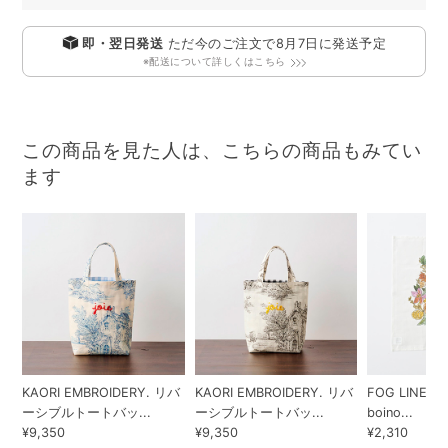
即・翌日発送
ただ今のご注文で
8月7日
に発送予定
※配送について詳しくはこちら
この商品を見た人は、こちらの商品もみてい
ます
KAORI EMBROIDERY. リバ
KAORI EMBROIDERY. リバ
FOG LINEN W
ーシブルトートバッ...
ーシブルトートバッ...
boino...
¥9,350
¥9,350
¥2,310