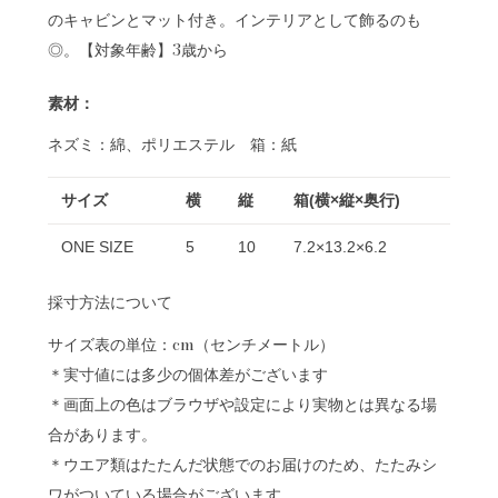
のキャビンとマット付き。インテリアとして飾るのも
◎。【対象年齢】3歳から
素材：
ネズミ：綿、ポリエステル 箱：紙
サイズ
横
縦
箱(横×縦×奥行)
ONE SIZE
5
10
7.2×13.2×6.2
採寸方法について
サイズ表の単位：cm（センチメートル）
＊実寸値には多少の個体差がございます
＊画面上の色はブラウザや設定により実物とは異なる場
合があります。
＊ウエア類はたたんだ状態でのお届けのため、たたみシ
ワがついている場合がございます。