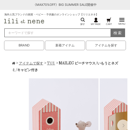
《MAX70%OFF》BIG SUMMER SALE開催中
海外人気ブランドの雑貨・ベビー・子供服のオンラインショップ【リリエネネ】
MENU
探す
MY PAGE
CART
検索
BRAND
新着アイテム
アイテムを探す
>
アイテムで探す
>
TOY
> MAILEG ビーチマウス/いもうとネズ
ミ/キャビン付き