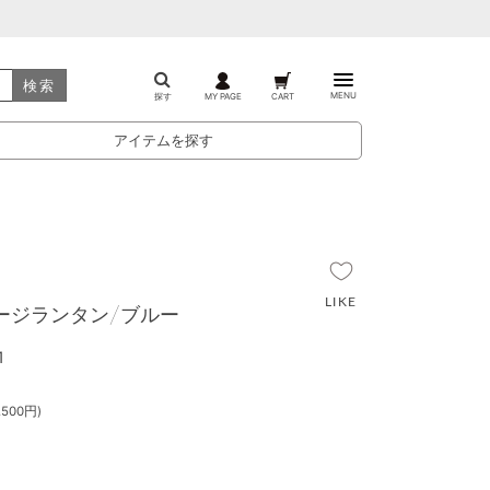
検索
MENU
探す
MY PAGE
CART
アイテムを探す
テージランタン/ブルー
1
500円)