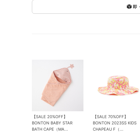
即
【SALE 20%OFF】
【SALE 70%OFF】
BONTON BABY STAR
BONTON 2023SS KIDS
BATH CAPE（MA...
CHAPEAU F（...