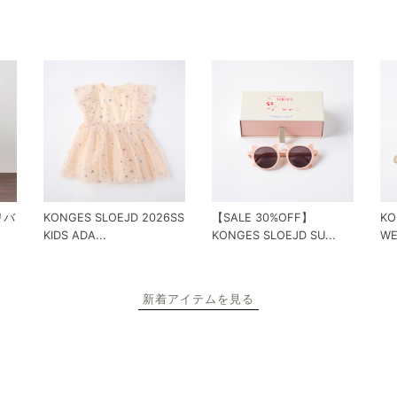
 リバ
KONGES SLOEJD 2026SS
【SALE 30%OFF】
KO
KIDS ADA...
KONGES SLOEJD SU...
WE
新着アイテムを見る