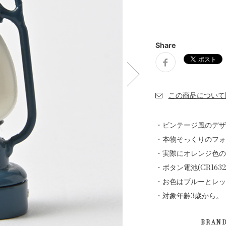
Share
・ビンテージ風のデザ
・本物そっくりのフォ
・実際にオレンジ色の
・ボタン電池(CR163
・お色はブルーとレッ
・対象年齢3歳から。
BRAN