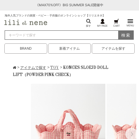
《MAX70%OFF》BIG SUMMER SALE開催中
海外人気ブランドの雑貨・ベビー・子供服のオンラインショップ【リリエネネ】
MENU
探す
MY PAGE
CART
検索
BRAND
新着アイテム
アイテムを探す
>
アイテムで探す
>
TOY
> KONGES SLOEJD DOLL
LIFT（POWDER PINK CHECK）