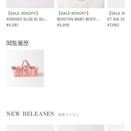
【SALE 30%OFF】
【SALE 60%OFF】
【SALE 40%
KONGES SLOEJD SU...
BONTON BABY BODY...
ET IDA 202...
¥4,081
¥3,916
¥7,062
閲覧履歴
NEW RELEASES
新着アイテム