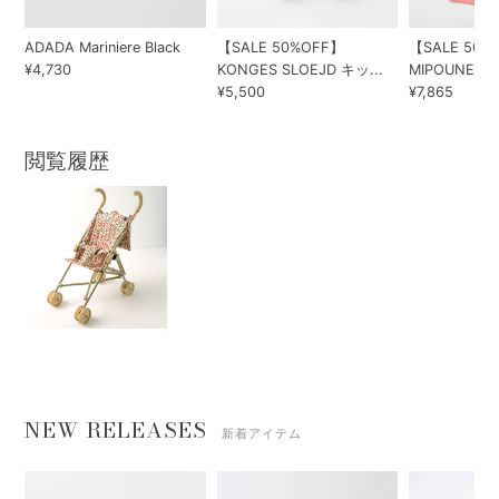
ADADA Mariniere Black
【SALE 50%OFF】
【SALE 50%
¥4,730
KONGES SLOEJD キッ...
MIPOUNET 20
¥5,500
¥7,865
閲覧履歴
NEW RELEASES
新着アイテム