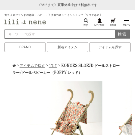
《8/16まで》夏季休業中は送料無料です
海外人気ブランドの雑貨・ベビー・子供服のオンラインショップ【リリエネネ】
MENU
探す
MY PAGE
CART
検索
BRAND
新着アイテム
アイテムを探す
>
アイテムで探す
>
TOY
> KONGES SLOEJD ドールストロー
ラー/ドールベビーカー（POPPY レッド）