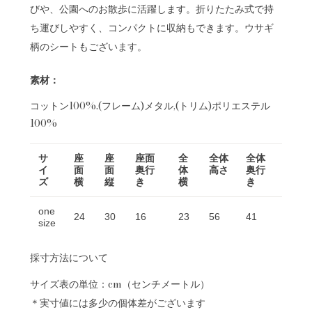
びや、公園へのお散歩に活躍します。折りたたみ式で持
ち運びしやすく、コンパクトに収納もできます。ウサギ
柄のシートもございます。
素材：
コットン100%.(フレーム)メタル,(トリム)ポリエステル
100%
サ
座
座
座面
全
全体
全体
イ
面
面
奥行
体
高さ
奥行
ズ
横
縦
き
横
き
one
24
30
16
23
56
41
size
採寸方法について
サイズ表の単位：cm（センチメートル）
＊実寸値には多少の個体差がございます