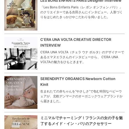
LES BONS ENFANTS PARIS Designer Interview
「Les Bons Enfants Paris（レ ボン オンフォン パリ）」
のクリエイターである吉田さんにインタビュー。人形づく
りをはじめたきっかけやこだわりを伺いました。
C’ERA UNA VOLTA CREATIVE DIRECTOR
INTERVIEW
C’ERA UNA VOLTA（チェラ ウナ ボルタ）のデザイナーで
あるエマヌエラさんのインタビューから、 C’ERA UNA
VOLTAの魅力をひもときます。
SERENDIPITY ORGANICS Newborn Cotton
Kinit
生まれたての赤ちゃんを“やさしさ”で包む特別なベビーウ
ェアが、北欧デンマークのオーガニックウェアブランドか
ら届きました。
ミニマルでチャーミング！フランスの女の子を魅
了するメイド・イン・パリのアクセサリー