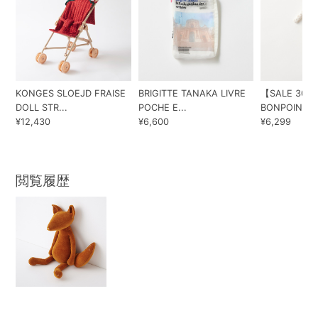
KONGES SLOEJD FRAISE
BRIGITTE TANAKA LIVRE
【SALE 30%
DOLL STR...
POCHE E...
BONPOINT BA
¥12,430
¥6,600
¥6,299
閲覧履歴