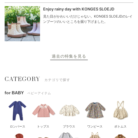
Enjoy rainy day with KONGES SLOEJD
見た目がかわいいだけじゃない。KONGES SLOEJDのレイ
ンブーツのいいところを掘り下げました。
過去の特集を見る
CATEGORY
カテゴリで探す
for BABY
ベビーアイテム
ロンパース
トップス
ブラウス
ワンピース
ボトムス