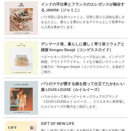
インドの手仕事とフランスのエレガンスが融合す
る JAMINI（ジャミニ）
パリ10区に店を持つジャミニ。日常に彩りと詩的な美しさ
をもたらし、暮らしを豊かにするアイテムとして世界中か
ら人気を集めています。
デンマーク発、暮らしに優しく寄り添うウェアと
雑貨 Konges Sloejd（コンゲススロイド）
ベビーとキッズのウェアやシューズをはじめ、インテリア
雑貨、アウトドアアイテム、トイなど幅広いラインナップ
が魅力の「Konges Sloejd（コンゲススロイド」を改めて
ご紹介。
パリのママが愛する娘を想って仕立てたかわいい
服 LOUIS LOUISE（ルイルイーズ）
パリからやって来たベビーとキッズウェアのブランド
「LOUIS LOUISEルイ ルイーズ」。リリエネネに再登場し
たルイルイーズの魅力をご紹介します。
GIFT OF NEW LIFE
新しい生活に彩りと楽しみを毎日を丁寧に暮らす女性に贈