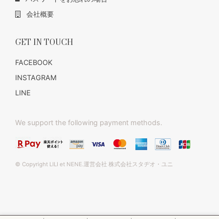
会社概要
GET IN TOUCH
FACEBOOK
INSTAGRAM
LINE
We support the following payment methods.
© Copyright LILI et NENE.運営会社 株式会社スタヂオ・ユニ