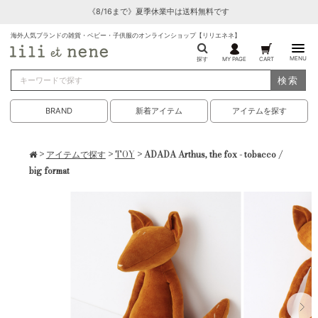
《8/16まで》夏季休業中は送料無料です
海外人気ブランドの雑貨・ベビー・子供服のオンラインショップ【リリエネネ】
MENU
探す
MY PAGE
CART
検索
BRAND
新着アイテム
アイテムを探す
>
アイテムで探す
>
TOY
> ADADA Arthus, the fox - tobacco /
big format