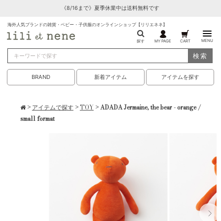
《8/16まで》夏季休業中は送料無料です
海外人気ブランドの雑貨・ベビー・子供服のオンラインショップ【リリエネネ】
MENU
探す
MY PAGE
CART
検索
BRAND
新着アイテム
アイテムを探す
>
アイテムで探す
>
TOY
> ADADA Jermaine, the bear - orange /
small format