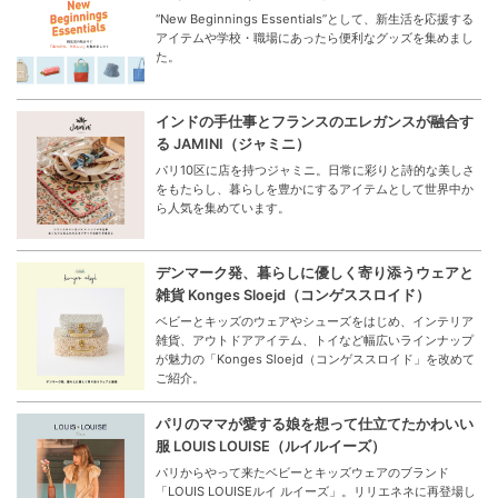
“New Beginnings Essentials”として、新生活を応援する
アイテムや学校・職場にあったら便利なグッズを集めまし
た。
インドの手仕事とフランスのエレガンスが融合す
る JAMINI（ジャミニ）
パリ10区に店を持つジャミニ。日常に彩りと詩的な美しさ
をもたらし、暮らしを豊かにするアイテムとして世界中か
ら人気を集めています。
デンマーク発、暮らしに優しく寄り添うウェアと
雑貨 Konges Sloejd（コンゲススロイド）
ベビーとキッズのウェアやシューズをはじめ、インテリア
雑貨、アウトドアアイテム、トイなど幅広いラインナップ
が魅力の「Konges Sloejd（コンゲススロイド」を改めて
ご紹介。
パリのママが愛する娘を想って仕立てたかわいい
服 LOUIS LOUISE（ルイルイーズ）
パリからやって来たベビーとキッズウェアのブランド
「LOUIS LOUISEルイ ルイーズ」。リリエネネに再登場し