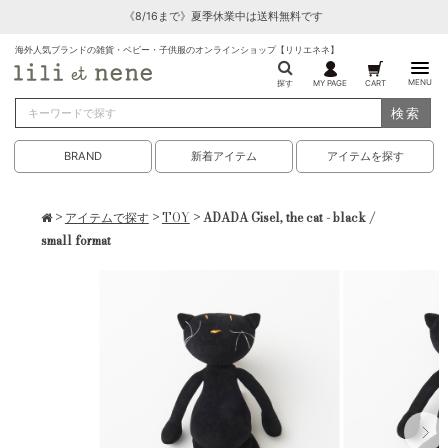
《8/16まで》夏季休業中は送料無料です
海外人気ブランドの雑貨・ベビー・子供服のオンラインショップ【リリエネネ】
MENU
探す
MY PAGE
CART
検索
BRAND
新着アイテム
アイテムを探す
>
アイテムで探す
>
TOY
> ADADA Gisel, the cat - black /
small format