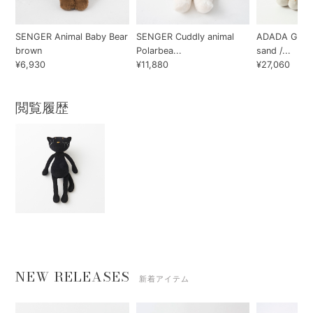
SENGER Animal Baby Bear
SENGER Cuddly animal
ADADA Gisel,
brown
Polarbea...
sand /...
¥6,930
¥11,880
¥27,060
閲覧履歴
NEW RELEASES
新着アイテム