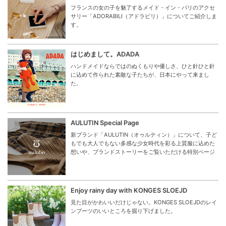
フランスの女の子を魅了するメイド・イン・パリのアクセ
サリー「ADORABILI（アドラビリ）」についてご紹介しま
す。
はじめまして。ADADA
ハンドメイドならではのぬくもりや優しさ、ひと針ひと針
に込めて作られた素敵な子たちが、日本にやって来まし
た。
AULUTIN Special Page
新ブランド「AULUTIN（オゥルティン）」について、子ど
もでも大人でもない多感な少女時代を彩る上質服に込めた
想いや、ブランドストーリーをご覧いただける特別ページ
Enjoy rainy day with KONGES SLOEJD
見た目がかわいいだけじゃない。KONGES SLOEJDのレイ
ンブーツのいいところを掘り下げました。