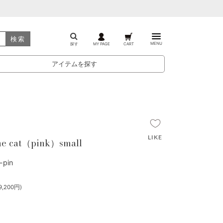
検索
MENU
探す
MY PAGE
CART
アイテムを探す
he cat（pink）small
pin
,200円)