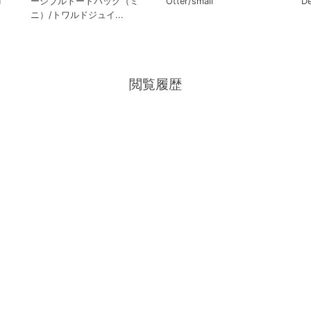
H
ーシブルトートバッグ（ミ
Otter/small
De
ニ）/トワルドジュイ...
閲覧履歴