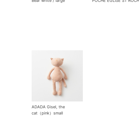
Bear white / large
POCHE EGLISE ST ROC
ADADA Gisel, the
cat（pink）small