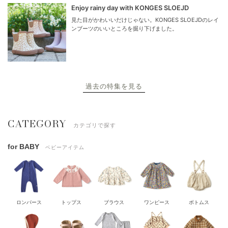
Enjoy rainy day with KONGES SLOEJD
見た目がかわいいだけじゃない。KONGES SLOEJDのレイ
ンブーツのいいところを掘り下げました。
過去の特集を見る
CATEGORY
カテゴリで探す
for BABY
ベビーアイテム
ロンパース
トップス
ブラウス
ワンピース
ボトムス