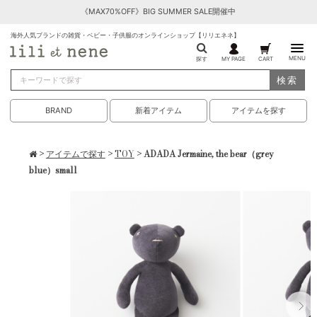
《MAX70%OFF》BIG SUMMER SALE開催中
海外人気ブランドの雑貨・ベビー・子供服のオンラインショップ【リリエネネ】
MENU
探す
MY PAGE
CART
検索
BRAND
新着アイテム
アイテムを探す
>
アイテムで探す
>
TOY
> ADADA Jermaine, the bear（grey
blue）small