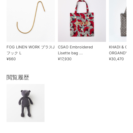
FOG LINEN WORK ブラスJ
CSAO Embroidered
KHADI & CO
フック L
Lisette bag ...
ORGANDY DI.
¥660
¥17,930
¥30,470
閲覧履歴