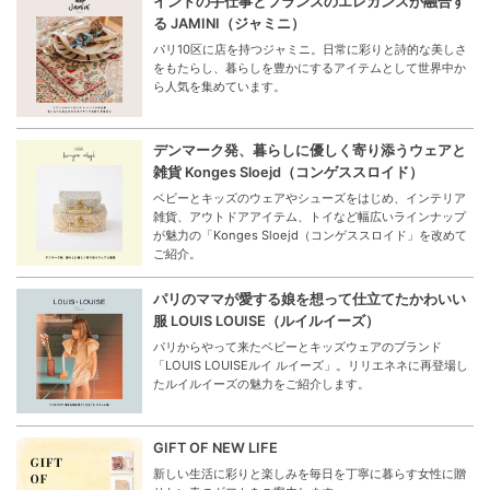
インドの手仕事とフランスのエレガンスが融合す
る JAMINI（ジャミニ）
パリ10区に店を持つジャミニ。日常に彩りと詩的な美しさ
をもたらし、暮らしを豊かにするアイテムとして世界中か
ら人気を集めています。
デンマーク発、暮らしに優しく寄り添うウェアと
雑貨 Konges Sloejd（コンゲススロイド）
ベビーとキッズのウェアやシューズをはじめ、インテリア
雑貨、アウトドアアイテム、トイなど幅広いラインナップ
が魅力の「Konges Sloejd（コンゲススロイド」を改めて
ご紹介。
パリのママが愛する娘を想って仕立てたかわいい
服 LOUIS LOUISE（ルイルイーズ）
パリからやって来たベビーとキッズウェアのブランド
「LOUIS LOUISEルイ ルイーズ」。リリエネネに再登場し
たルイルイーズの魅力をご紹介します。
GIFT OF NEW LIFE
新しい生活に彩りと楽しみを毎日を丁寧に暮らす女性に贈