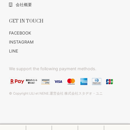
会社概要
GET IN TOUCH
FACEBOOK
INSTAGRAM
LINE
We support the following payment methods.
© Copyright LILI et NENE.運営会社 株式会社スタヂオ・ユニ