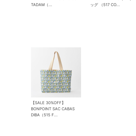
TADAM（...
ッグ （517 CO...
【SALE 30%OFF】
BONPOINT SAC CABAS
DIBA（515 F...