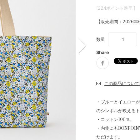
[224ポイント進呈 ]
【販売期間：
2026年
数量
Share
・ブルーとイエローが
のシンボルが映えるト
・コットン100％。
・内側にもBONPO
ただけます。