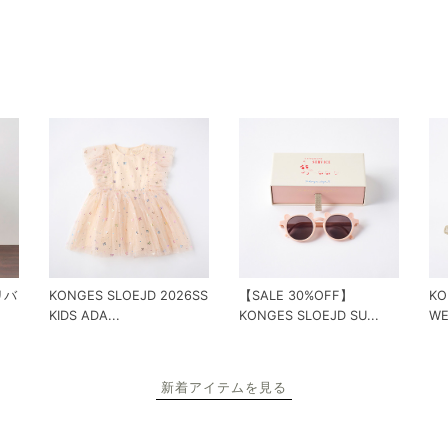
 リバ
KONGES SLOEJD 2026SS
【SALE 30%OFF】
KO
KIDS ADA...
KONGES SLOEJD SU...
WE
新着アイテムを見る