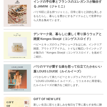
インドの手仕事とフランスのエレガンスが融合す
る JAMINI（ジャミニ）
パリ10区に店を持つジャミニ。日常に彩りと詩的な美しさ
をもたらし、暮らしを豊かにするアイテムとして世界中か
ら人気を集めています。
デンマーク発、暮らしに優しく寄り添うウェアと
雑貨 Konges Sloejd（コンゲススロイド）
ベビーとキッズのウェアやシューズをはじめ、インテリア
雑貨、アウトドアアイテム、トイなど幅広いラインナップ
が魅力の「Konges Sloejd（コンゲススロイド」を改めて
ご紹介。
パリのママが愛する娘を想って仕立てたかわいい
服 LOUIS LOUISE（ルイルイーズ）
パリからやって来たベビーとキッズウェアのブランド
「LOUIS LOUISEルイ ルイーズ」。リリエネネに再登場し
たルイルイーズの魅力をご紹介します。
GIFT OF NEW LIFE
新しい生活に彩りと楽しみを毎日を丁寧に暮らす女性に贈