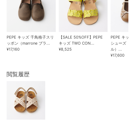
PEPE キッズ 千鳥格子スリ
【SALE 50%OFF】PEPE
PEPE キッ
ッポン（marrone ブラ...
キッズ TWO CON...
シューズ（TA
¥17,160
¥8,525
ル）...
¥17,600
閲覧履歴