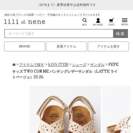
《8/16まで》夏季休業中は送料無料です
海外人気ブランドの雑貨・ベビー・子供服のオンラインショップ【リリエネネ】
MENU
探す
MY PAGE
CART
検索
BRAND
新着アイテム
アイテムを探す
>
アイテムで探す
>
KIDS ITEM
>
シューズ
>
サンダル
> PEPE
キッズ TWO CON ME パンチングレザーサンダル（LATTE ライ
トベージュ）22-26