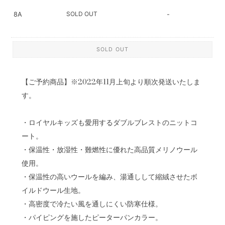
SOLD OUT
8A
-
SOLD OUT
【ご予約商品】※2022年11月上旬より順次発送いたしま
す。
・ロイヤルキッズも愛用するダブルブレストのニットコ
ート。
・保温性・放湿性・難燃性に優れた高品質メリノウール
使用。
・保温性の高いウールを編み、湯通しして縮絨させたボ
イルドウール生地。
・高密度で冷たい風を通しにくい防寒仕様。
・パイピングを施したピーターパンカラー。