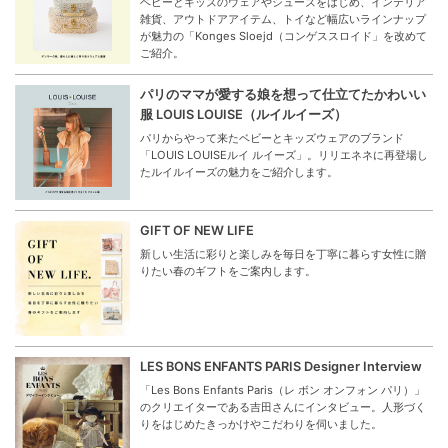
ベビーとキッズのウェアやシューズをはじめ、インテリア
雑貨、アウトドアアイテム、トイなど幅広いラインナップ
が魅力の「Konges Sloejd（コンゲススロイド」を改めて
ご紹介。
パリのママが愛する娘を想って仕立てたかわいい
服 LOUIS LOUISE（ルイルイーズ）
パリからやって来たベビーとキッズウェアのブランド
「LOUIS LOUISEルイ ルイーズ」。リリエネネに再登場し
たルイルイーズの魅力をご紹介します。
GIFT OF NEW LIFE
新しい生活に彩りと楽しみを毎日を丁寧に暮らす女性に贈
りたい春のギフトをご案内します。
LES BONS ENFANTS PARIS Designer Interview
「Les Bons Enfants Paris（レ ボン オンフォン パリ）」
のクリエイターである吉田さんにインタビュー。人形づく
りをはじめたきっかけやこだわりを伺いました。