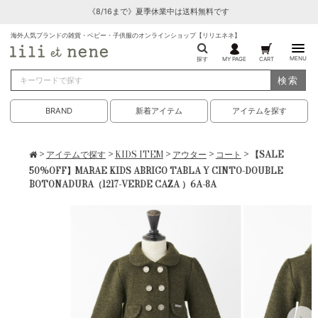
《8/16まで》夏季休業中は送料無料です
海外人気ブランドの雑貨・ベビー・子供服のオンラインショップ【リリエネネ】
MENU
探す
MY PAGE
CART
検索
BRAND
新着アイテム
アイテムを探す
>
アイテムで探す
>
KIDS ITEM
>
アウター
>
コート
> 【SALE
50%OFF】MARAE KIDS ABRIGO TABLA Y CINTO-DOUBLE
BOTONADURA（1217-VERDE CAZA ）6A-8A