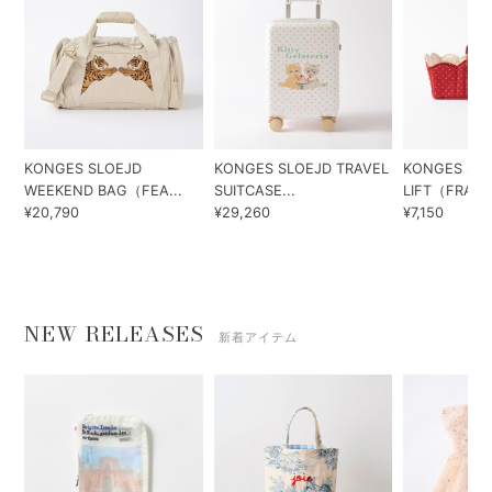
KONGES SLOEJD
KONGES SLOEJD TRAVEL
KONGES SLO
WEEKEND BAG（FEA...
SUITCASE...
LIFT（FRAIS..
¥20,790
¥29,260
¥7,150
NEW RELEASES
新着アイテム