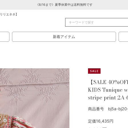
《8/16まで》夏季休業中は送料無料です
リリエネネ】
新着アイテム
【SALE 40%OF
KIDS Tunique wi
stripe print 2A
商品番号 bj5a-bj20-
定価16,435円