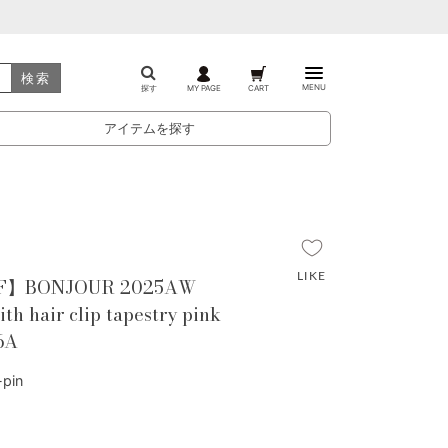
検索
MENU
探す
MY PAGE
CART
アイテムを探す
F】BONJOUR 2025AW
th hair clip tapestry pink
-6A
pin