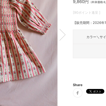
9,860円
(本体価格:8,
[90ポイント進呈 ]
【販売期間：
2026年
カラー＼サ
Share