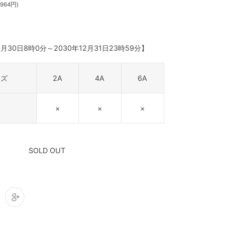
964円)
1月30日8時0分
～
2030年12月31日23時59分
】
イズ
2A
4A
6A
×
×
×
SOLD OUT