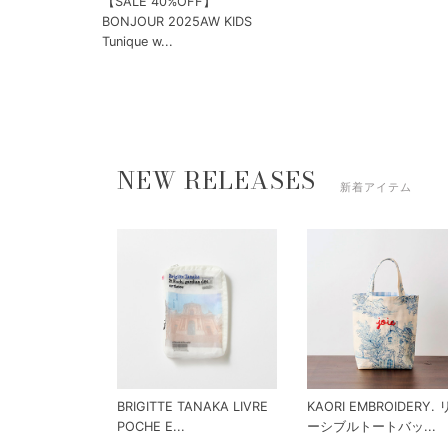
【SALE 40%OFF】
BONJOUR 2025AW KIDS
Tunique w...
NEW RELEASES
新着アイテム
BRIGITTE TANAKA LIVRE
KAORI EMBROIDERY.
POCHE E...
ーシブルトートバッ...