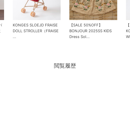
バ
KONGES SLOEJD FRAISE
【SALE 50%OFF】
【
ミ
DOLL STROLLER（FRAISE
BONJOUR 2025SS KIDS
K
...
Dress Sol...
W
閲覧履歴