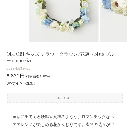
OBI OBI キッズ フラワークラウン/花冠（blue ブル
ー）one size
ob2s-lot3s-blu
6,820円
(本体価格:6,200円)
[62ポイント進呈 ]
SOLD OUT
童話に出てくる妖精や女神のような、ロマンチックなヘ
アアレンジが楽しめる花かんむりです。満開の花々がゴ