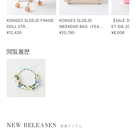
KONGES SLOEJD FRAISE
KONGES SLOEJD
【SALE 30%
DOLL STR...
WEEKEND BAG（FEA...
ET IDA 202...
¥12,430
¥20,790
¥8,008
閲覧履歴
NEW RELEASES
新着アイテム