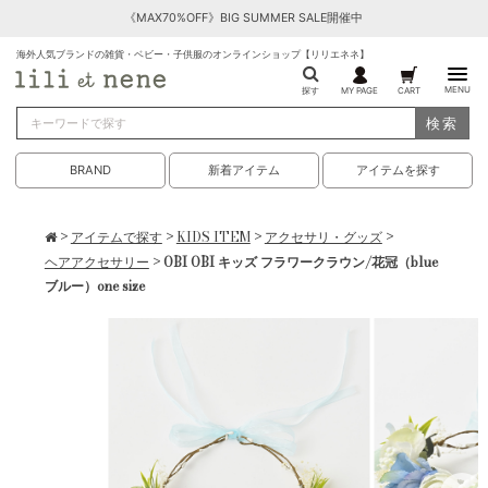
《MAX70%OFF》BIG SUMMER SALE開催中
海外人気ブランドの雑貨・ベビー・子供服のオンラインショップ【リリエネネ】
MENU
探す
MY PAGE
CART
検索
BRAND
新着アイテム
アイテムを探す
>
アイテムで探す
>
KIDS ITEM
>
アクセサリ・グッズ
>
ヘアアクセサリー
> OBI OBI キッズ フラワークラウン/花冠（blue
ブルー）one size