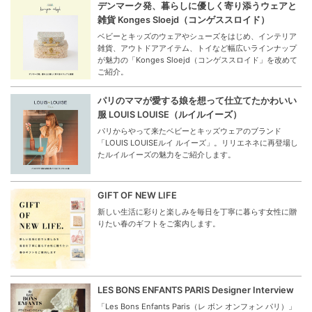
デンマーク発、暮らしに優しく寄り添うウェアと
雑貨 Konges Sloejd（コンゲススロイド）
ベビーとキッズのウェアやシューズをはじめ、インテリア
雑貨、アウトドアアイテム、トイなど幅広いラインナップ
が魅力の「Konges Sloejd（コンゲススロイド」を改めて
ご紹介。
パリのママが愛する娘を想って仕立てたかわいい
服 LOUIS LOUISE（ルイルイーズ）
パリからやって来たベビーとキッズウェアのブランド
「LOUIS LOUISEルイ ルイーズ」。リリエネネに再登場し
たルイルイーズの魅力をご紹介します。
GIFT OF NEW LIFE
新しい生活に彩りと楽しみを毎日を丁寧に暮らす女性に贈
りたい春のギフトをご案内します。
LES BONS ENFANTS PARIS Designer Interview
「Les Bons Enfants Paris（レ ボン オンフォン パリ）」