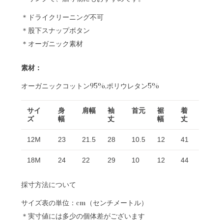
＊ドライクリーニング不可
＊股下スナップボタン
＊オーガニック素材
素材：
オーガニックコットン95%,ポリウレタン5%
サイ
身
肩幅
袖
首元
裾
着
ズ
幅
丈
幅
丈
12M
23
21.5
28
10.5
12
41
18M
24
22
29
10
12
44
採寸方法について
サイズ表の単位：cm（センチメートル）
＊実寸値には多少の個体差がございます