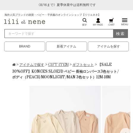
《8/16まで》夏季休業中は送料無料です
海外人気ブランドの雑貨・ベビー・子供服のオンラインショップ【リリエネネ】
MENU
探す
MY PAGE
CART
検索
BRAND
新着アイテム
アイテムを探す
>
アイテムで探す
>
GIFT ITEM
>
ギフトセット
> 【SALE
30%OFF】KONGES SLOEJD ベビー 長袖ロンパース3色セット/
ボディ（PEACH/MOONLIGHT/MAN 3色セット）12M-18M