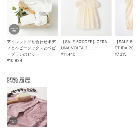
アイレット半袖合わせボデ
【SALE 50%OFF】CERA
【SALE 50%
ィとベビーソックスとベビ
UNA VOLTA 2...
ET IDA 202...
ーブラシのセット
¥11,440
¥7,315
¥10,824
閲覧履歴