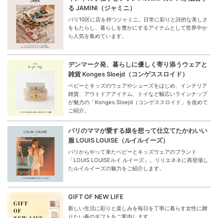
る JAMINI（ジャミニ）
パリ10区に店を持つジャミニ。日常に彩りと詩的な美しさ
をもたらし、暮らしを豊かにするアイテムとして世界中か
ら人気を集めています。
デンマーク発、暮らしに優しく寄り添うウェアと
雑貨 Konges Sloejd（コンゲススロイド）
ベビーとキッズのウェアやシューズをはじめ、インテリア
雑貨、アウトドアアイテム、トイなど幅広いラインナップ
が魅力の「Konges Sloejd（コンゲススロイド」を改めて
ご紹介。
パリのママが愛する娘を想って仕立てたかわいい
服 LOUIS LOUISE（ルイルイーズ）
パリからやって来たベビーとキッズウェアのブランド
「LOUIS LOUISEルイ ルイーズ」。リリエネネに再登場し
たルイルイーズの魅力をご紹介します。
GIFT OF NEW LIFE
新しい生活に彩りと楽しみを毎日を丁寧に暮らす女性に贈
りたい春のギフトをご案内します。