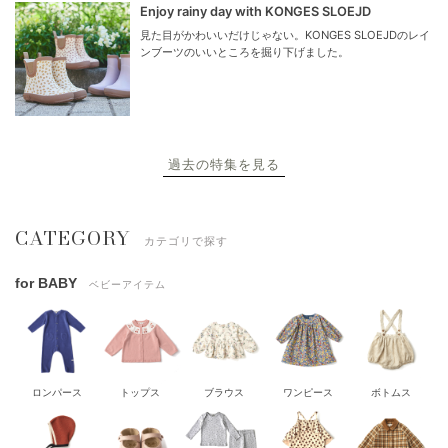
Enjoy rainy day with KONGES SLOEJD
見た目がかわいいだけじゃない。KONGES SLOEJDのレイ
ンブーツのいいところを掘り下げました。
過去の特集を見る
CATEGORY
カテゴリで探す
for BABY
ベビーアイテム
ロンパース
トップス
ブラウス
ワンピース
ボトムス