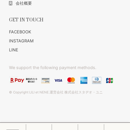
会社概要
GET IN TOUCH
FACEBOOK
INSTAGRAM
LINE
We support the following payment methods.
© Copyright LILI et NENE.運営会社 株式会社スタヂオ・ユニ