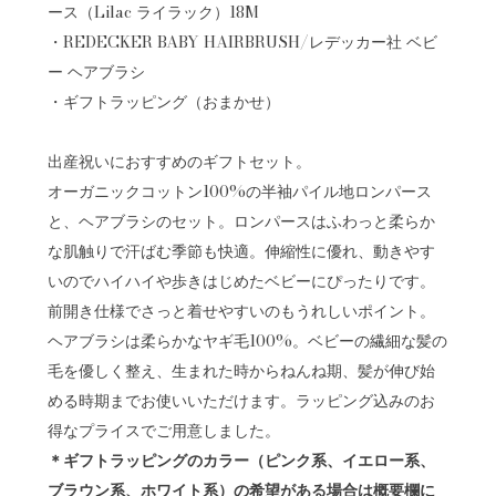
ース（Lilac ライラック）18M
・REDECKER BABY HAIRBRUSH/レデッカー社 ベビ
ー ヘアブラシ
・ギフトラッピング（おまかせ）
出産祝いにおすすめのギフトセット。
オーガニックコットン100%の半袖パイル地ロンパース
と、ヘアブラシのセット。ロンパースはふわっと柔らか
な肌触りで汗ばむ季節も快適。伸縮性に優れ、動きやす
いのでハイハイや歩きはじめたベビーにぴったりです。
前開き仕様でさっと着せやすいのもうれしいポイント。
ヘアブラシは柔らかなヤギ毛100%。ベビーの繊細な髪の
毛を優しく整え、生まれた時からねんね期、髪が伸び始
める時期までお使いいただけます。ラッピング込みのお
得なプライスでご用意しました。
＊ギフトラッピングのカラー（ピンク系、イエロー系、
ブラウン系、ホワイト系）の希望がある場合は概要欄に