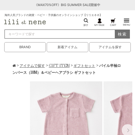
《MAX70%OFF》BIG SUMMER SALE開催中
海外人気ブランドの雑貨・ベビー・子供服のオンラインショップ【リリエネネ】
MENU
探す
MY PAGE
CART
検索
BRAND
新着アイテム
アイテムを探す
>
アイテムで探す
>
GIFT ITEM
>
ギフトセット
> パイル半袖ロ
ンパース（18M）＆ベビーヘアブラシ ギフトセット