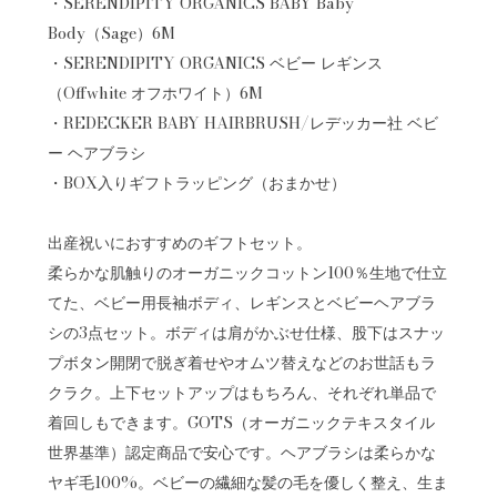
・SERENDIPITY ORGANICS BABY Baby
Body（Sage）6M
・SERENDIPITY ORGANICS ベビー レギンス
（Offwhite オフホワイト）6M
・REDECKER BABY HAIRBRUSH/レデッカー社 ベビ
ー ヘアブラシ
・BOX入りギフトラッピング（おまかせ）
出産祝いにおすすめのギフトセット。
柔らかな肌触りのオーガニックコットン100％生地で仕立
てた、ベビー用長袖ボディ、レギンスとベビーヘアブラ
シの3点セット。ボディは肩がかぶせ仕様、股下はスナッ
プボタン開閉で脱ぎ着せやオムツ替えなどのお世話もラ
クラク。上下セットアップはもちろん、それぞれ単品で
着回しもできます。GOTS（オーガニックテキスタイル
世界基準）認定商品で安心です。ヘアブラシは柔らかな
ヤギ毛100%。ベビーの繊細な髪の毛を優しく整え、生ま