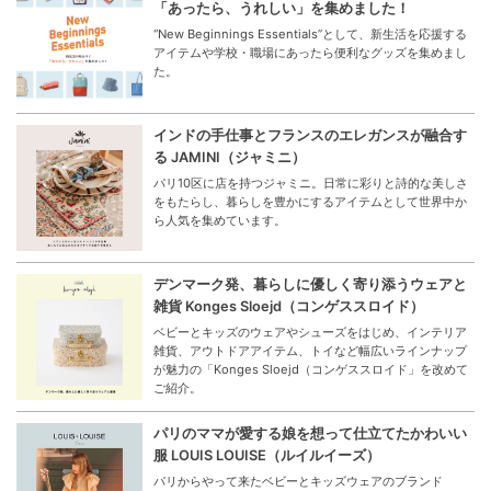
「あったら、うれしい」を集めました！
“New Beginnings Essentials”として、新生活を応援する
アイテムや学校・職場にあったら便利なグッズを集めまし
た。
インドの手仕事とフランスのエレガンスが融合す
る JAMINI（ジャミニ）
パリ10区に店を持つジャミニ。日常に彩りと詩的な美しさ
をもたらし、暮らしを豊かにするアイテムとして世界中か
ら人気を集めています。
デンマーク発、暮らしに優しく寄り添うウェアと
雑貨 Konges Sloejd（コンゲススロイド）
ベビーとキッズのウェアやシューズをはじめ、インテリア
雑貨、アウトドアアイテム、トイなど幅広いラインナップ
が魅力の「Konges Sloejd（コンゲススロイド」を改めて
ご紹介。
パリのママが愛する娘を想って仕立てたかわいい
服 LOUIS LOUISE（ルイルイーズ）
パリからやって来たベビーとキッズウェアのブランド