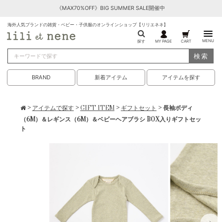
《MAX70%OFF》BIG SUMMER SALE開催中
海外人気ブランドの雑貨・ベビー・子供服のオンラインショップ【リリエネネ】
MENU
探す
MY PAGE
CART
検索
BRAND
新着アイテム
アイテムを探す
>
アイテムで探す
>
GIFT ITEM
>
ギフトセット
> 長袖ボディ
（6M）＆レギンス（6M）＆ベビーヘアブラシ BOX入りギフトセッ
ト