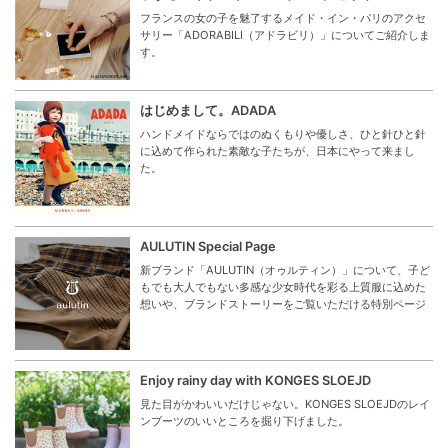
フランスの女の子を魅了するメイド・イン・パリのアクセ
サリー「ADORABILI（アドラビリ）」についてご紹介しま
す。
はじめまして。ADADA
ハンドメイドならではのぬくもりや優しさ、ひと針ひと針
に込めて作られた素敵な子たちが、日本にやって来まし
た。
AULUTIN Special Page
新ブランド「AULUTIN（オゥルティン）」について、子ど
もでも大人でもない多感な少女時代を彩る上質服に込めた
想いや、ブランドストーリーをご覧いただける特別ページ
Enjoy rainy day with KONGES SLOEJD
見た目がかわいいだけじゃない。KONGES SLOEJDのレイ
ンブーツのいいところを掘り下げました。