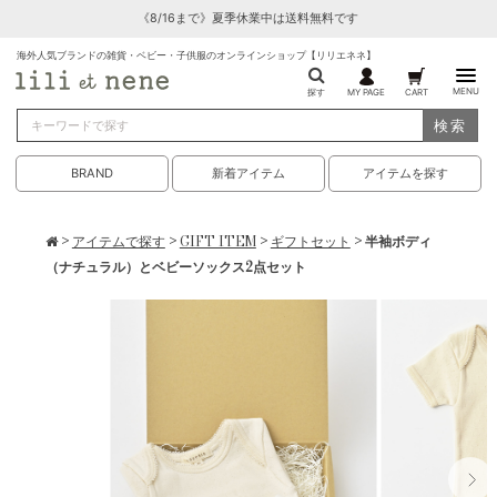
《8/16まで》夏季休業中は送料無料です
海外人気ブランドの雑貨・ベビー・子供服のオンラインショップ【リリエネネ】
MENU
探す
MY PAGE
CART
検索
BRAND
新着アイテム
アイテムを探す
>
アイテムで探す
>
GIFT ITEM
>
ギフトセット
> 半袖ボディ
（ナチュラル）とベビーソックス2点セット