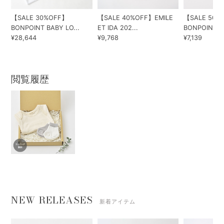
【SALE 30%OFF】
【SALE 40%OFF】EMILE
【SALE 50%
BONPOINT BABY LO...
ET IDA 202...
BONPOINT BA
¥28,644
¥9,768
¥7,139
閲覧履歴
NEW RELEASES
新着アイテム