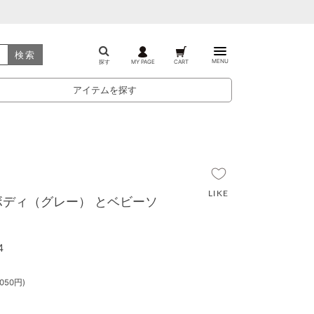
検索
MENU
探す
MY PAGE
CART
アイテムを探す
ディ（グレー） とベビーソ
4
050円)