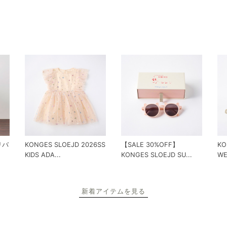
 リバ
KONGES SLOEJD 2026SS
【SALE 30%OFF】
KO
KIDS ADA...
KONGES SLOEJD SU...
WE
新着アイテムを見る