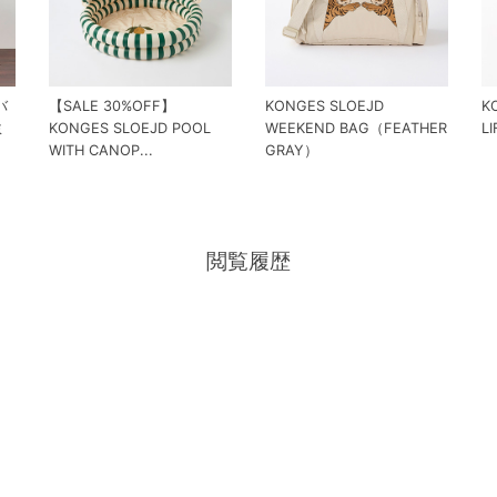
バ
【SALE 30%OFF】
KONGES SLOEJD
K
ミ
KONGES SLOEJD POOL
WEEKEND BAG（FEATHER
L
WITH CANOP...
GRAY）
閲覧履歴