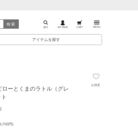
検索
MENU
探す
MY PAGE
CART
アイテムを探す
IC ピローとくまのラトル（グレ
ット
0
,700円)