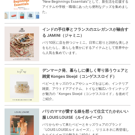
“New Beginnings Essentials”として、新生活を応援する
アイテムや学校・職場にあったら便利なグッズを集めまし
た。
インドの手仕事とフランスのエレガンスが融合す
る JAMINI（ジャミニ）
パリ10区に店を持つジャミニ。日常に彩りと詩的な美しさ
をもたらし、暮らしを豊かにするアイテムとして世界中か
ら人気を集めています。
デンマーク発、暮らしに優しく寄り添うウェアと
雑貨 Konges Sloejd（コンゲススロイド）
ベビーとキッズのウェアやシューズをはじめ、インテリア
雑貨、アウトドアアイテム、トイなど幅広いラインナップ
が魅力の「Konges Sloejd（コンゲススロイド」を改めて
ご紹介。
パリのママが愛する娘を想って仕立てたかわいい
服 LOUIS LOUISE（ルイルイーズ）
パリからやって来たベビーとキッズウェアのブランド
「LOUIS LOUISEルイ ルイーズ」。リリエネネに再登場し
たルイルイーズの魅力をご紹介します。