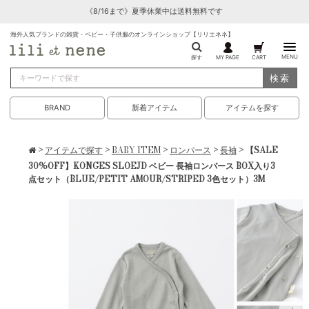
《8/16まで》夏季休業中は送料無料です
海外人気ブランドの雑貨・ベビー・子供服のオンラインショップ【リリエネネ】
MENU
探す
MY PAGE
CART
検索
BRAND
新着アイテム
アイテムを探す
>
アイテムで探す
>
BABY ITEM
>
ロンパース
>
長袖
> 【SALE
30%OFF】KONGES SLOEJD ベビー 長袖ロンパース BOX入り3
点セット（BLUE/PETIT AMOUR/STRIPED 3色セット）3M