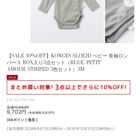
【SALE 30%OFF】KONGES SLOEJD ベビー 長袖ロン
パース BOX入り3点セット（BLUE/PETIT
AMOUR/STRIPED 3色セット）3M
ks0-ks1744-blu
定価13,860円
9,702円
(本体価格:8,820円)
[88ポイント進呈 ]
[ 販売期間
2026年8月7日20時0分
～
2030年12月31日23時59分
]