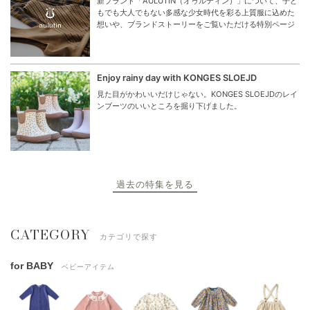
新ブランド「AULUTIN（オゥルティン）」について、子ど
もでも大人でもない多感な少女時代を彩る上質服に込めた
想いや、ブランドストーリーをご覧いただける特別ページ
Enjoy rainy day with KONGES SLOEJD
見た目がかわいいだけじゃない。KONGES SLOEJDのレイ
ンブーツのいいところを掘り下げました。
過去の特集を見る
CATEGORY
カテゴリで探す
for BABY
ベビーアイテム